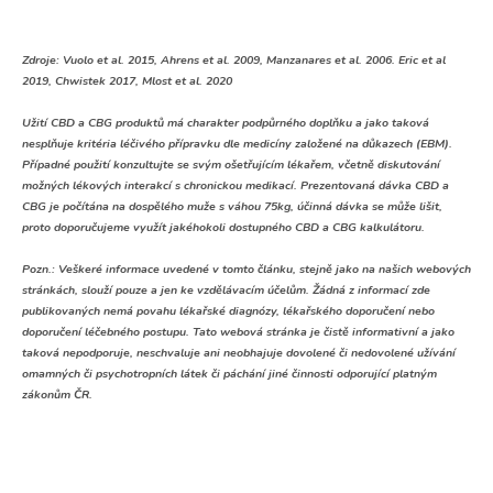
Zdroje: Vuolo et al. 2015, Ahrens et al. 2009, Manzanares et al. 2006. Eric et al
2019, Chwistek 2017, Mlost et al. 2020
Užití CBD a CBG produktů má charakter podpůrného doplňku a jako taková
nesplňuje kritéria léčivého přípravku dle medicíny založené na důkazech (EBM).
Případné použití konzultujte se svým ošetřujícím lékařem, včetně diskutování
možných lékových interakcí s chronickou medikací. Prezentovaná dávka CBD a
CBG je počítána na dospělého muže s váhou 75kg, účinná dávka se může lišit,
proto doporučujeme využít jakéhokoli dostupného CBD a CBG kalkulátoru.
Pozn.:
Veškeré informace uvedené v tomto článku, stejně jako na našich webových
stránkách, slouží pouze a jen ke vzdělávacím účelům. Žádná z informací zde
publikovaných nemá povahu lékařské diagnózy, lékařského doporučení nebo
doporučení léčebného postupu. Tato webová stránka je čistě informativní a jako
taková nepodporuje, neschvaluje ani neobhajuje dovolené či nedovolené užívání
omamných či psychotropních látek či páchání jiné činnosti odporující platným
zákonům ČR.