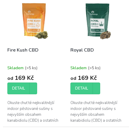
r
ý
o
p
d
i
u
s
k
p
t
r
ů
o
Fire Kush CBD
Royal CBD
d
u
k
Skladem
(>5 ks)
Skladem
(>5 ks)
t
ů
169 Kč
169 Kč
od
od
DETAIL
DETAIL
Okuste chuť té nejkvalitnější
Okuste chuť té nejkvalitnější
indoor pěstované sušiny s
indoor pěstované sušiny s
nejvyšším obsahem
nejvyšším obsahem
kanabidiolu (CBD) a ostatních
kanabidiolu (CBD) a ostatních
účinných látek, které konopí
účinných látek, které konopí