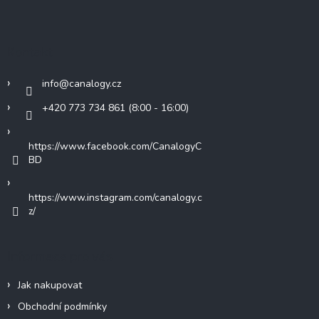
p
a
t
Kontakt
í
info
@
canalogy.cz
+420 773 734 861 (8:00 - 16:00)
https://www.facebook.com/CanalogyC
BD
https://www.instagram.com/canalogy.c
z/
Informace pro vás
Jak nakupovat
Obchodní podmínky