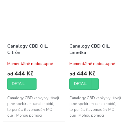
Canalogy CBD OIL,
Canalogy CBD OIL,
Citrón
Limetka
Momentálně nedostupné
Momentálně nedostupné
444 Kč
444 Kč
od
od
DETAIL
DETAIL
Canalogy CBD kapky využívají
Canalogy CBD kapky využívají
plné spektrum kanabinoidů,
plné spektrum kanabinoidů,
terpenů a flavonoidů v MCT
terpenů a flavonoidů v MCT
oleji. Mohou pomoci
oleji. Mohou pomoci
při regeneraci svalů a zlepšení
při regeneraci svalů a zlepšení
kvality vašeho...
kvality vašeho...