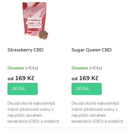
poskytuje.
poskytuje.
Strawberry CBD
Sugar Queen CBD
Skladem
(>5 ks)
Skladem
(>5 ks)
169 Kč
169 Kč
od
od
DETAIL
DETAIL
Okuste chuť té nejkvalitnější
Okuste chuť té nejkvalitnější
indoor pěstované sušiny s
indoor pěstované sušiny s
nejvyšším obsahem
nejvyšším obsahem
kanabidiolu (CBD) a ostatních
kanabidiolu (CBD) a ostatních
účinných látek, které konopí
účinných látek, které konopí
poskytuje.
poskytuje.