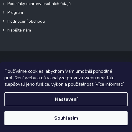
Podmínky ochrany osobních údajů
Program
Hodnocení obchodu
Napište nám
Používáme cookies, abychom Vám umožnili pohodlné
Copyright 2026
Canalogy.cz
. Všechna práva vyhrazena.
prohlížení webu a díky analýze provozu webu neustále
zlepšovali jeho funkce, výkon a použitelnost.
Více informací
Grafický návrh vytvořil a na Shoptet implementoval
Tomáš Hlad
&
Shoptetak.cz
.
Nastavení
Vytvořil Shoptet
Souhlasím