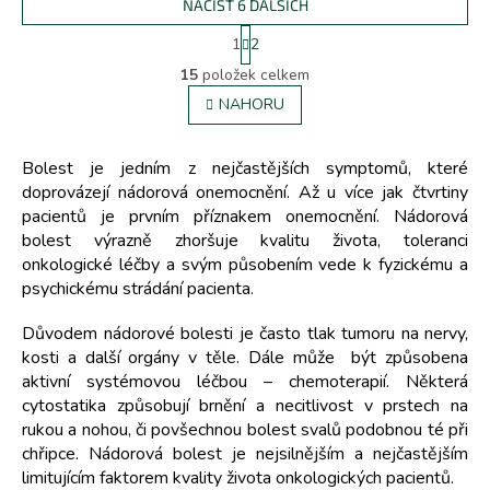
NAČÍST 6 DALŠÍCH
S
1
2
t
O
r
15
položek celkem
v
á
l
NAHORU
n
á
k
d
o
v
a
Bolest je jedním z nejčastějších symptomů, které
á
c
doprovázejí nádorová onemocnění. Až u více jak čtvrtiny
n
í
pacientů je prvním příznakem onemocnění. Nádorová
í
p
bolest výrazně zhoršuje kvalitu života, toleranci
r
onkologické léčby a svým působením vede k fyzickému a
v
psychickému strádání pacienta.
k
y
Důvodem nádorové bolesti je často tlak tumoru na nervy,
v
ý
kosti a další orgány v těle. Dále může být způsobena
p
aktivní systémovou léčbou – chemoterapií. Některá
i
cytostatika způsobují brnění a necitlivost v prstech na
s
rukou a nohou, či povšechnou bolest svalů podobnou té při
u
chřipce. Nádorová bolest je nejsilnějším a nejčastějším
limitujícím faktorem kvality života onkologických pacientů.