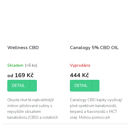
Wellness CBD
Canalogy 5% CBD OIL
Skladem
(>5 ks)
Vyprodáno
169 Kč
444 Kč
od
DETAIL
DETAIL
Okuste chuť té nejkvalitnější
Canalogy CBD kapky využívají
indoor pěstované sušiny s
plné spektrum kanabinoidů,
nejvyšším obsahem
terpenů a flavonoidů v MCT
kanabidiolu (CBD) a ostatních
oleji. Mohou pomoci při
účinných látek, které konopí
regeneraci svalů a zlepšení
poskytuje.
kvality vašeho spánku.