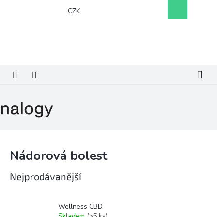
Přejít
Nákupní
CZK
na
košík
obsah
Nádorová bolest
Nejprodávanější
Wellness CBD
Skladem
(>5 ks)