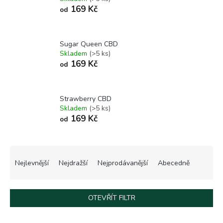
169 Kč
od
Sugar Queen CBD
Skladem
(>5 ks)
169 Kč
od
Strawberry CBD
Skladem
(>5 ks)
169 Kč
od
Ř
a
Nejlevnější
Nejdražší
Nejprodávanější
Abecedně
z
e
n
OTEVŘÍT FILTR
í
p
V