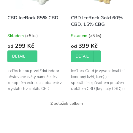
t
r
ů
o
CBD IceRock 85% CBD
CBD IceRock Gold 60%
d
CBD, 15% CBG
u
k
Skladem
(>5 ks)
Skladem
(>5 ks)
t
ů
299 Kč
399 Kč
od
od
DETAIL
DETAIL
IceRock jsou prvotřídní indoor
IceRock Gold je vysoce kvalitní
pěstované květy namočené v
konopný květ, který je
konopném extraktu a obalené v
speciálním způsobem potažen
krystalech z izolátu CBD.
izolátem CBD (krystaly CBD) o
čistotě 99,6% CBD a potažen
vločkami jedlého zlata.
2
položek celkem
O
v
l
á
d