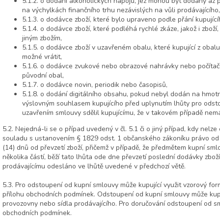
5.1.2. o dodání alkoholických nápojů, jež mohou být dodány až po 
na výchylkách finančního trhu nezávislých na vůli prodávajícího,
5.1.3. o dodávce zboží, které bylo upraveno podle přání kupují
5.1.4. o dodávce zboží, které podléhá rychlé zkáze, jakož i zbož
jiným zbožím,
5.1.5. o dodávce zboží v uzavřeném obalu, které kupující z obalu
možné vrátit,
5.1.6. o dodávce zvukové nebo obrazové nahrávky nebo počítač
původní obal,
5.1.7. o dodávce novin, periodik nebo časopisů,
5.1.8. o dodání digitálního obsahu, pokud nebyl dodán na hmot
výslovným souhlasem kupujícího před uplynutím lhůty pro odsto
uzavřením smlouvy sdělil kupujícímu, že v takovém případě nem
5.2. Nejedná-li se o případ uvedený v čl. 5.1 či o jiný případ, kdy nelz
souladu s ustanovením § 1829 odst. 1 občanského zákoníku právo od k
(14) dnů od převzetí zboží, přičemž v případě, že předmětem kupní sml
několika částí, běží tato lhůta ode dne převzetí poslední dodávky zbo
prodávajícímu odesláno ve lhůtě uvedené v předchozí větě.
5.3. Pro odstoupení od kupní smlouvy může kupující využit vzorový for
přílohu obchodních podmínek. Odstoupení od kupní smlouvy může kupuj
provozovny nebo sídla prodávajícího. Pro doručování odstoupení od sm
obchodních podmínek.