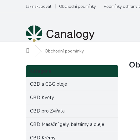
Přejít
Jak nakupovat
Obchodní podmínky
Podmínky ochrany 
na
obsah
Domů
Obchodní podmínky
Ob
P
Přeskočit
o
Kategorie
kategorie
s
t
CBD a CBG oleje
r
a
CBD Květy
n
CBD pro Zvířata
n
í
CBD Masážní gely, balzámy a oleje
p
a
CBD Krémy
n