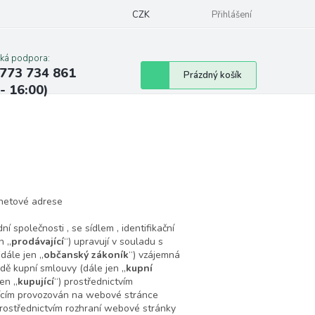
CZK
Přihlášení
cká podpora:
773 734 861
Nákupní
Prázdný košík
 - 16:00)
košík
rnetové adrese
ní společnosti , se sídlem , identifikační
n „
prodávající
“) upravují v souladu s
dále jen „
občanský zákoník
“) vzájemná
adě kupní smlouvy (dále jen „
kupní
jen „
kupující
“) prostřednictvím
jícím provozován na webové stránce
 prostřednictvím rozhraní webové stránky