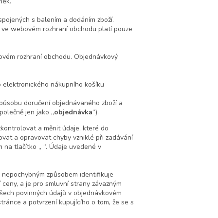
nek.
pojených s balením a dodáním zboží.
 ve webovém rozhraní obchodu platí pouze
ebovém rozhraní obchodu. Objednávkový
do elektronického nákupního košíku
způsobu doručení objednávaného zboží a
polečně jen jako „
objednávka
“).
kontrolovat a měnit údaje, které do
ťovat a opravovat chyby vzniklé při zadávání
 na tlačítko „ “. Údaje uvedené v
rý nepochybným způsobem identifikuje
 ceny, a je pro smluvní strany závazným
 všech povinných údajů v objednávkovém
ránce a potvrzení kupujícího o tom, že se s