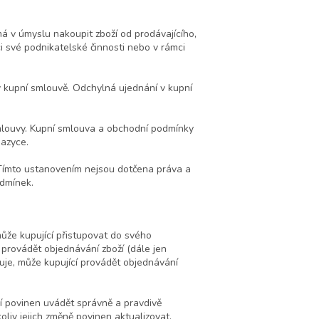
má v úmyslu nakoupit zboží od prodávajícího,
ci své podnikatelské činnosti nebo v rámci
 kupní smlouvě. Odchylná ujednání v kupní
mlouvy. Kupní smlouva a obchodní podmínky
jazyce.
 Tímto ustanovením nejsou dotčena práva a
odmínek.
ůže kupující přistupovat do svého
 provádět objednávání zboží (dále jen
uje, může kupující provádět objednávání
ící povinen uvádět správně a pravdivě
oliv jejich změně povinen aktualizovat.