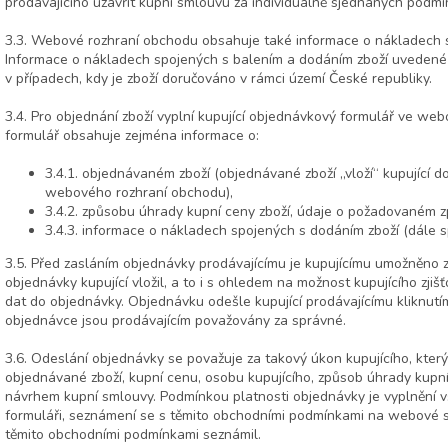
prodávajícího uzavřít kupní smlouvu za individuálně sjednaných podmí
3.3. Webové rozhraní obchodu obsahuje také informace o nákladech s
Informace o nákladech spojených s balením a dodáním zboží uvedené
v případech, kdy je zboží doručováno v rámci území České republiky.
3.4. Pro objednání zboží vyplní kupující objednávkový formulář ve w
formulář obsahuje zejména informace o:
3.4.1. objednávaném zboží (objednávané zboží „vloží“ kupující 
webového rozhraní obchodu),
3.4.2. způsobu úhrady kupní ceny zboží, údaje o požadovaném 
3.4.3. informace o nákladech spojených s dodáním zboží (dále s
3.5. Před zasláním objednávky prodávajícímu je kupujícímu umožněno z
objednávky kupující vložil, a to i s ohledem na možnost kupujícího zjiš
dat do objednávky. Objednávku odešle kupující prodávajícímu kliknutím
objednávce jsou prodávajícím považovány za správné.
3.6. Odeslání objednávky se považuje za takový úkon kupujícího, kte
objednávané zboží, kupní cenu, osobu kupujícího, způsob úhrady kupní
návrhem kupní smlouvy. Podmínkou platnosti objednávky je vyplnění
formuláři, seznámení se s těmito obchodními podmínkami na webové st
těmito obchodními podmínkami seznámil.