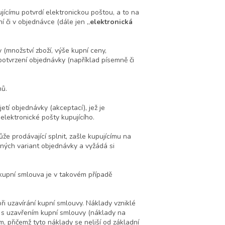
jícímu potvrdí elektronickou poštou, a to na
 či v objednávce (dále jen „
elektronická
 (množství zboží, výše kupní ceny,
otvrzení objednávky (například písemně či
nů.
etí objednávky (akceptací), jež je
elektronické pošty kupujícího.
e prodávající splnit, zašle kupujícímu na
ých variant objednávky a vyžádá si
kupní smlouva je v takovém případě
ři uzavírání kupní smlouvy. Náklady vzniklé
i s uzavřením kupní smlouvy (náklady na
ám, přičemž tyto náklady se neliší od základní