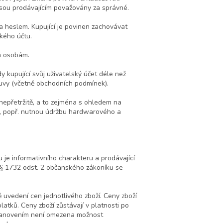
jsou prodávajícím považovány za správné.
a heslem. Kupující je povinen zachovávat
kého účtu.
ím osobám.
dy kupující svůj uživatelský účet déle než
louvy (včetně obchodních podmínek).
 nepřetržitě, a to zejména s ohledem na
, popř. nutnou údržbu hardwarového a
je informativního charakteru a prodávající
 § 1732 odst. 2 občanského zákoníku se
 uvedení cen jednotlivého zboží. Ceny zboží
atků. Ceny zboží zůstávají v platnosti po
tanovením není omezena možnost