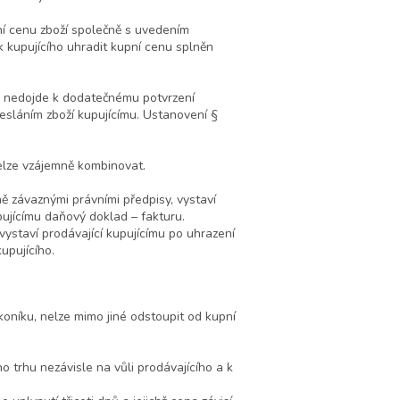
pní cenu zboží společně s uvedením
k kupujícího uhradit kupní cenu splněn
ího nedojde k dodatečnému potvrzení
desláním zboží kupujícímu. Ustanovení §
nelze vzájemně kombinovat.
ně závaznými právními předpisy, vystaví
ujícímu daňový doklad – fakturu.
ystaví prodávající kupujícímu po uhrazení
upujícího.
koníku, nelze mimo jiné odstoupit od kupní
ho trhu nezávisle na vůli prodávajícího a k