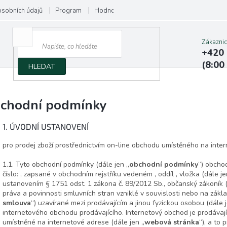
osobních údajů
Program
Hodnocení obchodu
Napište nám
Zákazni
+420 
(8:00
HLEDAT
chodní podmínky
1. ÚVODNÍ USTANOVENÍ
pro prodej zboží prostřednictvím on-line obchodu umístěného na inte
1.1. Tyto obchodní podmínky (dále jen „
obchodní podmínky
“) obchod
číslo: , zapsané v obchodním rejstříku vedeném , oddíl , vložka (dále je
ustanovením § 1751 odst. 1 zákona č. 89/2012 Sb., občanský zákoník (
práva a povinnosti smluvních stran vzniklé v souvislosti nebo na zákl
smlouva
“) uzavírané mezi prodávajícím a jinou fyzickou osobou (dále 
internetového obchodu prodávajícího. Internetový obchod je prodáva
umístněné na internetové adrese (dále jen „
webová stránka
“), a to