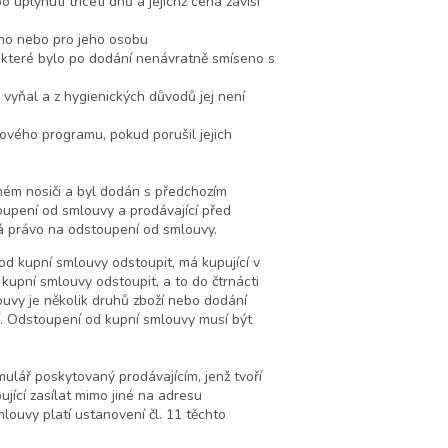
uplynutí třiceti dnů a jejichž cena závisí
cího nebo pro jeho osobu
í, které bylo po dodání nenávratně smíseno s
 vyňal a z hygienických důvodů jej není
ového programu, pokud porušil jejich
ném nosiči a byl dodán s předchozím
upení od smlouvy a prodávající před
á právo na odstoupení od smlouvy.
e od kupní smlouvy odstoupit, má kupující v
upní smlouvy odstoupit, a to do čtrnácti
ouvy je několik druhů zboží nebo dodání
ží. Odstoupení od kupní smlouvy musí být
mulář poskytovaný prodávajícím, jenž tvoří
ící zasílat mimo jiné na adresu
louvy platí ustanovení čl. 11 těchto