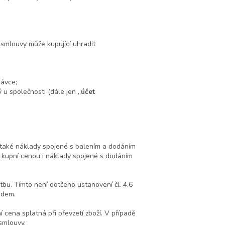
 smlouvy může kupující uhradit
návce;
 u společnosti (dále jen „
účet
mu také náklady spojené s balením a dodáním
le kupní cenou i náklady spojené s dodáním
tbu. Tímto není dotčeno ustanovení čl. 4.6
edem.
í cena splatná při převzetí zboží. V případě
smlouvy.