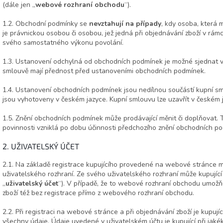
(dále jen „
webové rozhraní obchodu
“).
1.2. Obchodní podmínky se
nevztahují na případy
, kdy osoba, která 
je právnickou osobou či osobou, jež jedná při objednávání zboží v rám
svého samostatného výkonu povolání.
1.3. Ustanovení odchylná od obchodních podmínek je možné sjednat v
smlouvě mají přednost před ustanoveními obchodních podmínek.
1.4. Ustanovení obchodních podmínek jsou nedílnou součástí kupní s
jsou vyhotoveny v českém jazyce. Kupní smlouvu lze uzavřít v českém 
1.5. Znění obchodních podmínek může prodávající měnit či doplňovat.
povinnosti vzniklá po dobu účinnosti předchozího znění obchodních p
2. UŽIVATELSKÝ ÚČET
2.1. Na základě registrace kupujícího provedené na webové stránce m
uživatelského rozhraní. Ze svého uživatelského rozhraní může kupující
„
uživatelský účet
“). V případě, že to webové rozhraní obchodu umožň
zboží též bez registrace přímo z webového rozhraní obchodu.
2.2. Při registraci na webové stránce a při objednávání zboží je kupuj
všechny údaje. Údaje uvedené v uživatelském účtu je kupující při jakék