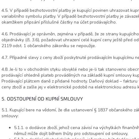
4.5. V případě bezhotovostní platby je kupující povinen uhrazovat ku
variabilního symbolu platby. V případě bezhotovostní platby je závaze
okamžikem připsání příslušné částky na účet prodávajícího.
4.6. Prodávající je oprávněn, zejména v případě, že ze strany kupujíc
objednávky (čl. 3.6), požadovat uhrazení celé kupní ceny ještě před o
2119 odst. 1 občanského zákoníku se nepoužije.
4.7. Případné slevy z ceny zboží poskytnuté prodávajícím kupujícímu 
4.8. Je-li to v obchodním styku obvyklé nebo je-li tak stanoveno obec
prodávající ohledně plateb prováděných na základě kupní smlouvy kup
Prodávající plátcem daně z přidané hodnoty. Daňový doklad – fakturu v
ceny zboží a zašle jej v elektronické podobě na elektronickou adresu k
5. ODSTOUPENÍ OD KUPNÍ SMLOUVY
5.1. Kupující bere na vědomí, že dle ustanovení § 1837 občanského zá
smlouvy:
5.1.1. o dodávce zboží, jehož cena závisí na výchylkách finanční
němuž může dojít během lhůty pro odstoupení od smlouvy,