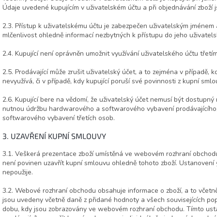
Údaje uvedené kupujícím v uživatelském účtu a při objednávání zboží 
2.3. Přístup k uživatelskému účtu je zabezpečen uživatelským jménem 
mlčenlivost ohledně informací nezbytných k přístupu do jeho uživatels
2.4. Kupující není oprávněn umožnit využívání uživatelského účtu třet
2.5. Prodávající může zrušit uživatelský účet, a to zejména v případě, k
nevyužívá, či v případě, kdy kupující poruší své povinnosti z kupní sm
2.6. Kupující bere na vědomí, že uživatelský účet nemusí být dostupný
nutnou údržbu hardwarového a softwarového vybavení prodávajícího
softwarového vybavení třetích osob.
3. UZAVŘENÍ KUPNÍ SMLOUVY
3.1. Veškerá prezentace zboží umístěná ve webovém rozhraní obchodu 
není povinen uzavřít kupní smlouvu ohledně tohoto zboží. Ustanovení
nepoužije.
3.2. Webové rozhraní obchodu obsahuje informace o zboží, a to včetně
jsou uvedeny včetně daně z přidané hodnoty a všech souvisejících popl
dobu, kdy jsou zobrazovány ve webovém rozhraní obchodu. Tímto us