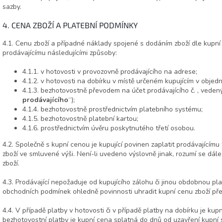
sazby.
4. CENA ZBOŽÍ A PLATEBNÍ PODMÍNKY
4.1. Cenu zboží a případné náklady spojené s dodáním zboží dle kupní
prodávajícímu následujícími způsoby:
4.1.1. v hotovosti v provozovně prodávajícího na adrese;
4.1.2. v hotovosti na dobírku v místě určeném kupujícím v objed
4.1.3. bezhotovostně převodem na účet prodávajícího č. , vedený
prodávajícího
“);
4.1.4. bezhotovostně prostřednictvím platebního systému;
4.1.5. bezhotovostně platební kartou;
4.1.6. prostřednictvím úvěru poskytnutého třetí osobou.
4.2. Společně s kupní cenou je kupující povinen zaplatit prodávající
zboží ve smluvené výši. Není-li uvedeno výslovně jinak, rozumí se dá
zboží.
4.3. Prodávající nepožaduje od kupujícího zálohu či jinou obdobnou pla
obchodních podmínek ohledně povinnosti uhradit kupní cenu zboží př
4.4. V případě platby v hotovosti či v případě platby na dobírku je kupn
bezhotovostní platby je kupní cena splatná do dnů od uzavření kupní 