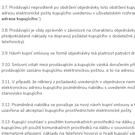
3.7. Prodávající neprodleně po obdržení objednávky toto obdržení kupu
adresu elektronické pošty kupujícího uvedenou v uživatelském rozhraní
adresa kupujícího
“).
3.8. Prodávající je vždy oprávněn v závislosti na charakteru objednávky
předpokládané náklady na dopravu) požádat kupujícího o dodatečné p
telefonicky).
3.9. Návrh kupní smlouvy ve formě objednávky má platnost patnáct d
3.10. Smluvní vztah mezi prodávajícím a kupujícím vzniká doručením přij
prodávajícím zasláno kupujícímu elektronickou poštou, a to na adresu 
3.11. V případě, že některý z požadavků uvedených v objednávce nemůž
elektronickou adresu kupujícího pozměněnou nabídku s uvedením možn
stanovisko kupujícího.
3.12. Pozměněná nabídka se považuje za nový návrh kupní smlouvy a 
uzavřena až akceptací kupujícího prostřednictvím elektronické pošty.
3.13. Kupující souhlasí s použitím komunikačních prostředků na dálku p
kupujícímu při použití komunikačních prostředků na dálku v souvislost
internetové připojení, náklady na telefonní hovory) si hradí kupující s