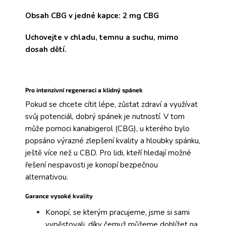
Obsah CBG
v jedné kapce: 2 mg CBG
Uchovejte
v chladu, temnu a suchu,
mimo
dosah dětí.
Pro intenzivní regeneraci a klidný spánek
Pokud se chcete cítit lépe, zůstat zdraví a využívat
svůj potenciál, dobrý spánek je nutností. V tom
může pomoci kanabigerol (CBG), u kterého bylo
popsáno výrazné zlepšení kvality a hloubky spánku,
ještě více než u CBD. Pro lidi, kteří hledají možné
řešení nespavosti je konopí bezpečnou
alternativou.
Garance vysoké kvality
Konopí, se kterým pracujeme, jsme si sami
vypěstovali, díky čemuž můžeme dohlížet na