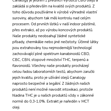
Canalogy je jedním z předních výrobců CBG olejů a
zakládá si především na kvalitě svých produktů. Z
toho důvodu používáme k výrobě výhradně vlastní
suroviny, abychom tak měli kontrolu nad celým
procesem. Od prvních lístků v naší indoor pěstírně,
přes extrakci, až po výrobu koncových produktů.
Naše produkty neobsahují žádné syntetické
přísady, chemikálie nebo jiné nečistoty. Účinné látky
jsou extrahovány tou nejmodernější technologií
zachovávající plné spektrum kanabinoidů CBD,
CBC, CBN, stopové množství THC, terpenů a
flavonoidů. Všechny naše produkty procházejí
celou řadou laboratorních testů, abychom zaručili
jejich kvalitu, proto je užívání olejů Canalogy
naprosto bezpečné a legální. Z žádných našich
produktů není možné navodit intoxikaci, protože
hladina THC je u našich produktů vždy v zákonné
normě do 0,3-1,0%. Extrakt je naředěn v MCT
oleji.