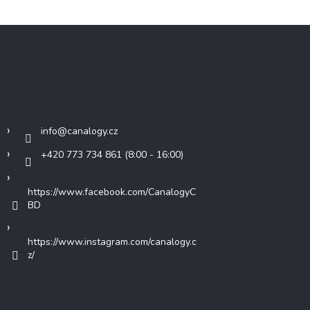
Z
á
p
a
t
Kontakt
í
info
@
canalogy.cz
+420 773 734 861 (8:00 - 16:00)
https://www.facebook.com/CanalogyC
BD
https://www.instagram.com/canalogy.c
z/
Informace pro vás