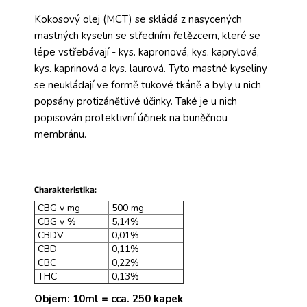
Kokosový olej (MCT) se skládá z nasycených
mastných kyselin se středním řetězcem, které se
lépe vstřebávají - kys. kapronová, kys. kaprylová,
kys. kaprinová a kys. laurová. Tyto mastné kyseliny
se neukládají ve formě tukové tkáně a byly u nich
popsány protizánětlivé účinky. Také je u nich
popisován protektivní účinek na buněčnou
membránu.
Charakteristika:
CBG v mg
500 mg
CBG v %
5,14%
CBDV
0,01%
CBD
0,11%
CBC
0,22%
THC
0,13%
Objem: 10ml = cca. 250 kapek