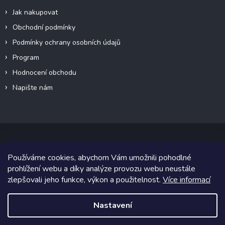
Jak nakupovat
Obchodní podmínky
Podmínky ochrany osobních údajů
Program
Hodnocení obchodu
Napište nám
Používáme cookies, abychom Vám umožnili pohodlné
Copyright 2026
Canalogy.cz
. Všechna práva vyhrazena.
prohlížení webu a díky analýze provozu webu neustále
zlepšovali jeho funkce, výkon a použitelnost.
Více informací
Grafický návrh vytvořil a na Shoptet implementoval
Tomáš Hlad
&
Shoptetak.cz
.
Nastavení
Vytvořil Shoptet