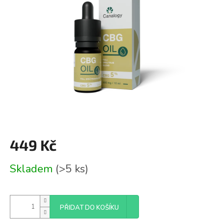
z
5
hvězdiček.
449 Kč
Měrná
Skladem
(>5 ks)
cena:
PŘIDAT DO KOŠÍKU