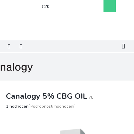
Přejít
Nákupní
CZK
na
košík
obsah
Canalogy 5% CBG OIL
78
Průměrné
1 hodnocení
Podrobnosti hodnocení
hodnocení
produktu
je
5,0