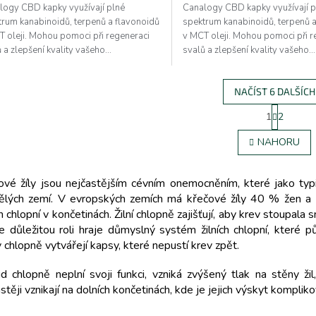
logy CBD kapky využívají plné
Canalogy CBD kapky využívají p
trum kanabinoidů, terpenů a flavonoidů
spektrum kanabinoidů, terpenů 
T oleji. Mohou pomoci při regeneraci
v MCT oleji. Mohou pomoci při r
 a zlepšení kvality vašeho...
svalů a zlepšení kvality vašeho...
NAČÍST 6 DALŠÍCH
S
1
2
O
t
r
v
NAHORU
á
l
n
á
k
d
o
ové žíly jsou nejčastějším cévním onemocněním, které jako typi
a
v
ělých zemí. V evropských zemích má křečové žíly 40 % žen a
c
á
ch chlopní v končetinách. Žilní chlopně zajišťují, aby krev stoupa
í
n
p
ce důležitou roli hraje důmyslný systém žilních chlopní, které 
í
r
 chlopně vytvářejí kapsy, které nepustí krev zpět.
v
k
d chlopně neplní svoji funkci, vzniká zvýšený tlak na stěny žil
y
stěji vznikají na dolních končetinách, kde je jejich výskyt kompli
v
ý