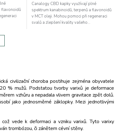
lné
Canalogy CBD kapky využívají plné
a flavonoidů
spektrum kanabinoidů, terpenů a flavonoidů
egeneraci
v MCT oleji. Mohou pomoci při regeneraci
svalů a zlepšení kvality vašeho...
cká civilizační choroba postihuje zejména obyvatele
 20 % mužů. Podstatou tvorby varixů je deformace
la směrem vzhůru a nepadala vlivem gravitace zpět dolů.
působí jako jednosměrné záklopky. Mezi jednotlivými
, což vede k deformaci a vzniku varixů. Tyto varixy
kován trombózou, či zánětem cévní stěny.