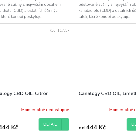
ované sušiny s nejvyšším obsahem
pěstované sušiny s nejvyšším 
idiolu (CBD) a ostatních účinných
kanabidiolu (CBD) a ostatních ú
k, které konopí poskytuje.
látek, které konopí poskytuje.
Kód:
117/5-
alogy CBD OIL, Citrón
Canalogy CBD OIL, Limet
Momentálně nedostupné
Momentálně 
DETAIL
DE
444 Kč
444 Kč
od