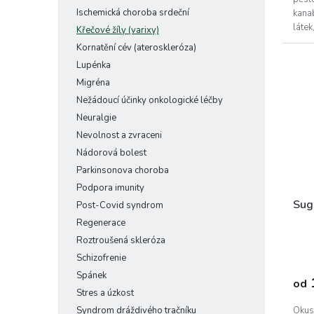
Ischemická choroba srdeční
kanab
látek
Křečové žíly (varixy)
Kornatění cév (ateroskleróza)
Lupénka
Migréna
Nežádoucí účinky onkologické léčby
Neuralgie
Nevolnost a zvraceni
Nádorová bolest
Parkinsonova choroba
Podpora imunity
Sug
Post-Covid syndrom
Regenerace
Roztroušená skleróza
Schizofrenie
Spánek
od
Stres a úzkost
Syndrom dráždivého tračníku
Okust