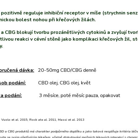
p
i
pozitivně reguluje inhibiční receptor v míše (strychnin sen
s
nickou bolest nohou při křečových žilách.
u
a CBG blokují tvorbu prozánětlivých cytokinů a zvyšují tvor
tlivou reakci v cévní stěně jako komplikaci křečových žil, s
y.
ručená dávka:
20-50mg CBD/CBG denně
ob podání:
CBD olej, CBG olej, květ
a podání:
3 měsíce, poté měsíc pauza, opakovat
 Vuolo et al. 2015, Rock ate al. 2011, Massi et al. 2013
CBD a CBG produktů má charakter podpůrného doplňku a jako taková nesplňuje kritéria léči
tujte se svým ošetřujícím lékařem, včetně diskutování možných lékových interakcí s chro