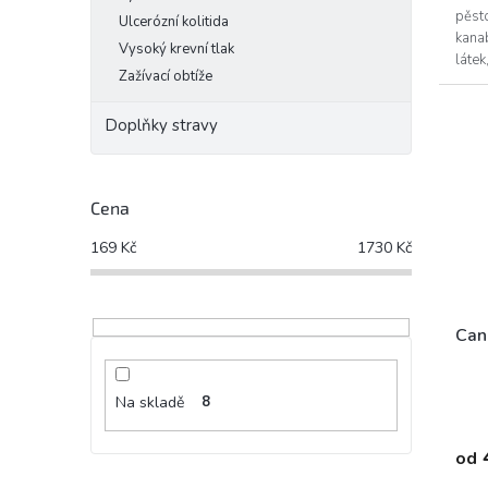
pěst
Ulcerózní kolitida
kanab
Vysoký krevní tlak
láte
Zažívací obtíže
Doplňky stravy
Cena
169
Kč
1730
Kč
Can
Na skladě
8
od