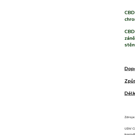
CBD 
chro
CBD 
záně
stěn
Dopo
Způs
Délk
Zdroje:
Užití 
konzul