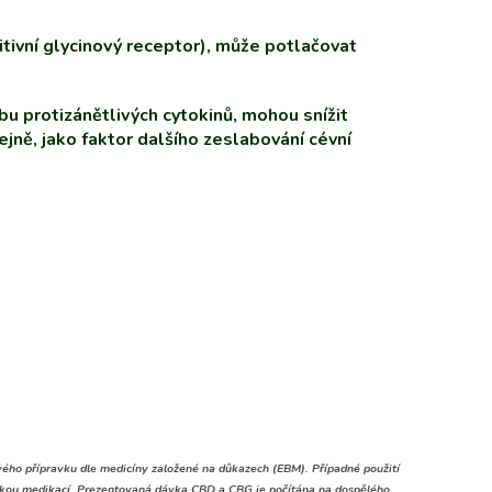
zitivní glycinový receptor), může potlačovat
bu protizánětlivých cytokinů, mohou snížit
tejně, jako faktor dalšího zeslabování cévní
vého přípravku dle medicíny založené na důkazech (EBM). Případné použití
nickou medikací. Prezentovaná dávka CBD a CBG je počítána na dospělého