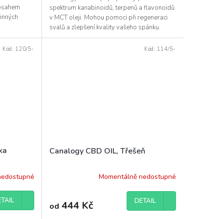
obsahem
spektrum kanabinoidů, terpenů a flavonoidů
činných
v MCT oleji. Mohou pomoci při regeneraci
svalů a zlepšení kvality vašeho spánku.
Kód:
120/5-
Kód:
114/5-
ka
Canalogy CBD OIL, Třešeň
nedostupné
Momentálně nedostupné
TAIL
DETAIL
444 Kč
od