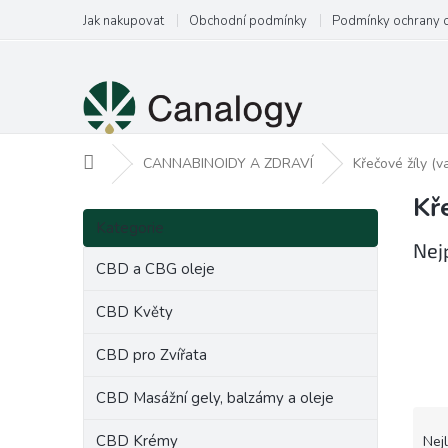
Přejít
Jak nakupovat
Obchodní podmínky
Podmínky ochrany 
na
obsah
Domů
CANNABINOIDY A ZDRAVÍ
Křečové žíly (va
Kře
P
Přeskočit
o
Kategorie
kategorie
s
Nej
t
CBD a CBG oleje
r
a
CBD Květy
n
CBD pro Zvířata
n
í
CBD Masážní gely, balzámy a oleje
p
Ř
a
a
CBD Krémy
Nejl
n