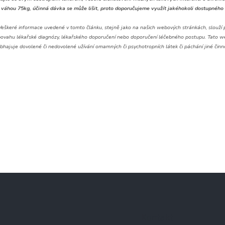
 váhou 75kg, účinná dávka se může lišit, proto doporučujeme využít jakéhokoli dostupného
Veškeré informace uvedené v tomto článku, stejně jako na našich webových stránkách, slouží 
vahu lékařské diagnózy, lékařského doporučení nebo doporučení léčebného postupu. Tato web
bhajuje dovolené či nedovolené užívání omamných či psychotropních látek či páchání jiné čin
Kontakt