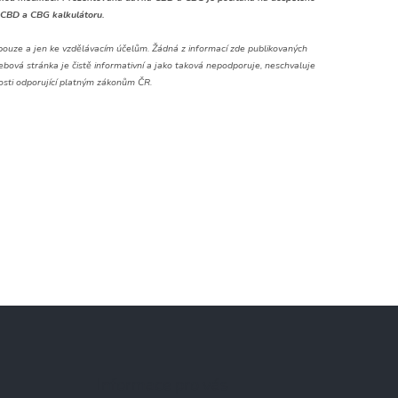
 CBD a CBG kalkulátoru.
pouze a jen ke vzdělávacím účelům. Žádná z informací zde publikovaných
ová stránka je čistě informativní a jako taková nepodporuje, neschvaluje
nosti odporující platným zákonům ČR.
Informace pro vás