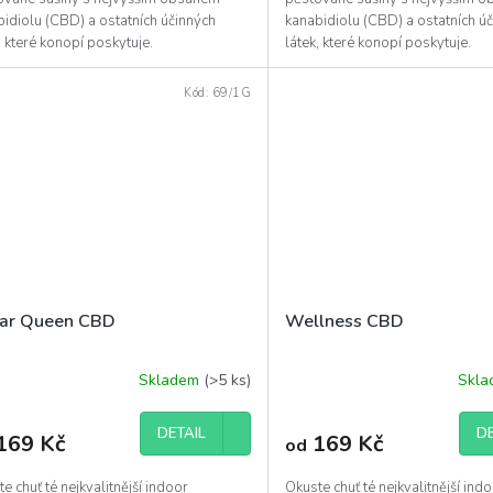
idiolu (CBD) a ostatních účinných
kanabidiolu (CBD) a ostatních ú
, které konopí poskytuje.
látek, které konopí poskytuje.
Kód:
69/1G
ar Queen CBD
Wellness CBD
Skladem
(>5 ks)
Skl
DETAIL
DE
169 Kč
169 Kč
od
e chuť té nejkvalitnější indoor
Okuste chuť té nejkvalitnější ind