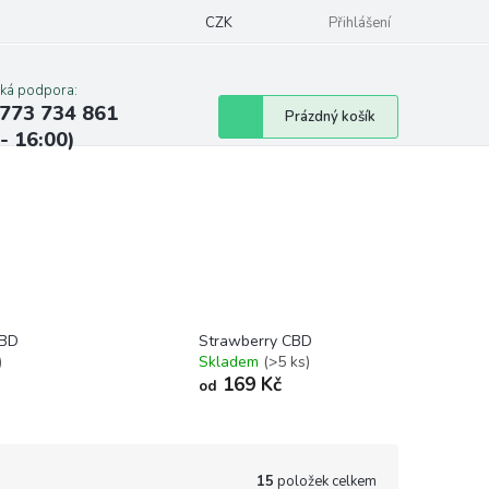
CZK
Přihlášení
cká podpora:
773 734 861
Nákupní
Prázdný košík
 - 16:00)
košík
CBD
Strawberry CBD
)
Skladem
(>5 ks)
169 Kč
od
15
položek celkem