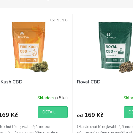
Kód:
93/1G
e Kush CBD
Royal CBD
Skladem
(>5 ks)
Skl
DETAIL
DE
169 Kč
169 Kč
od
e chuť té nejkvalitnější indoor
Okuste chuť té nejkvalitnější ind
ované sušiny s nejvyšším obsahem
pěstované sušiny s nejvyšším 