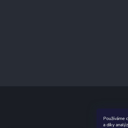
í
Graf
Používáme c
a díky analý