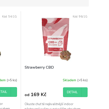
Kód:
54/1G
Kód:
96/1G
Strawberry CBD
adem
(>5 ks)
Skladem
(>5 ks)
TAIL
DETAIL
169 Kč
od
oor
Okuste chuť té nejkvalitnější indoor
obsahem
pěstované sušiny s nejvyšším obsahem