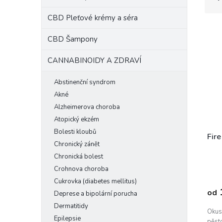
z
e
e
CBD Pleťové krémy a séra
l
V
n
ý
í
CBD Šampony
p
p
i
r
CANNABINOIDY A ZDRAVÍ
s
o
p
d
Abstinenční syndrom
r
u
Akné
o
k
Alzheimerova choroba
d
t
Atopický ekzém
u
ů
Bolesti kloubů
k
Fir
Chronický zánět
t
Chronická bolest
ů
Crohnova choroba
Cukrovka (diabetes mellitus)
od
Deprese a bipolární porucha
Dermatitidy
Okust
Epilepsie
pěst