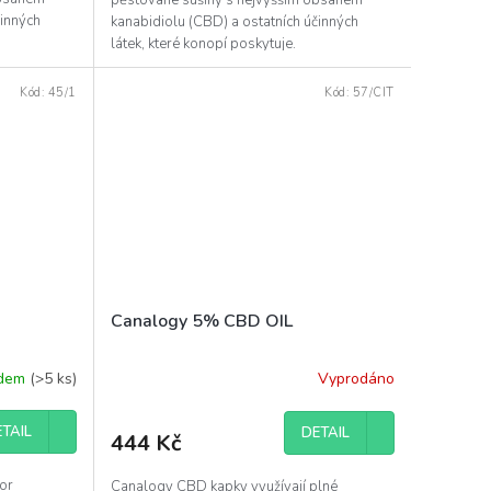
činných
kanabidiolu (CBD) a ostatních účinných
látek, které konopí poskytuje.
Kód:
45/1
Kód:
57/CIT
Canalogy 5% CBD OIL
adem
(>5 ks)
Vyprodáno
TAIL
DETAIL
444 Kč
oor
Canalogy CBD kapky využívají plné