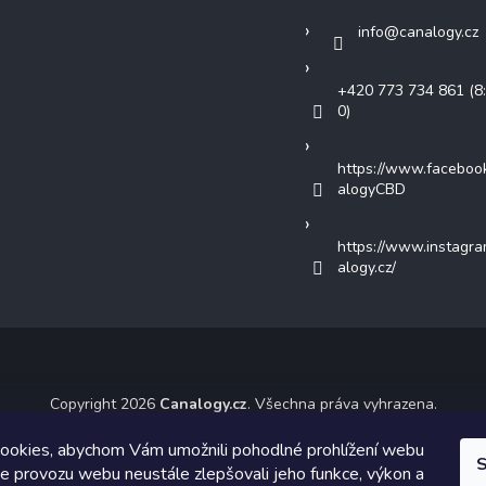
info
@
canalogy.cz
+420 773 734 861 (8:
0)
https://www.faceboo
alogyCBD
https://www.instagr
alogy.cz/
Copyright 2026
Canalogy.cz
. Všechna práva vyhrazena.
ický návrh vytvořil a na Shoptet implementoval
Tomáš Hlad
&
Shoptet
ookies, abychom Vám umožnili pohodlné prohlížení webu
S
ze provozu webu neustále zlepšovali jeho funkce, výkon a