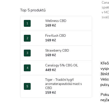
Cana
spek
Top 5 produktů
v MC
svalů
Wellness CBD
169 Kč
Fire Kush CBD
169 Kč
Strawberry CBD
169 Kč
Křeč
Canalogy 5% CBG OIL
vysp
449 Kč
žilní
Veli
Tiger - Tradiční tygří
aromaterapeutická mast s
pulsy
CBD
159 Kč
Poku
nejča