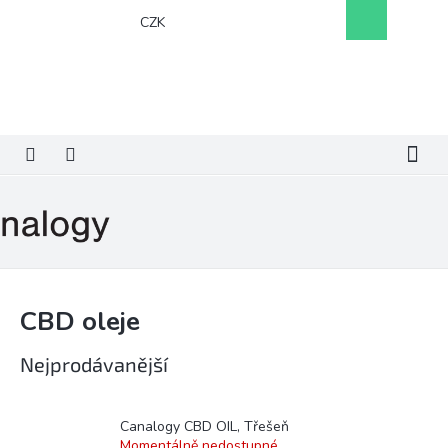
Přejít
Nákupní
CZK
na
košík
obsah
CBD oleje
Nejprodávanější
Canalogy CBD OIL, Třešeň
Momentálně nedostupné