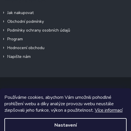
Informace pro vás
Jak nakupovat
Obchodní podmínky
Podmínky ochrany osobních údajů
Program
Hodnocení obchodu
Napište nám
Používáme cookies, abychom Vám umožnili pohodlné
Copyright 2026
Canalogy.cz
. Všechna práva vyhrazena.
prohlížení webu a díky analýze provozu webu neustále
zlepšovali jeho funkce, výkon a použitelnost.
Více informací
Grafický návrh vytvořil a na Shoptet implementoval
Tomáš Hlad
&
Shoptetak.cz
.
Nastavení