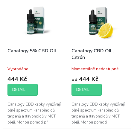
r
ý
o
p
d
i
u
s
k
p
t
r
ů
o
Canalogy 5% CBD OIL
Canalogy CBD OIL,
d
Citrón
u
k
Vyprodáno
Momentálně nedostupné
t
ů
444 Kč
444 Kč
od
DETAIL
DETAIL
Canalogy CBD kapky využívají
Canalogy CBD kapky využívají
plné spektrum kanabinoidů,
plné spektrum kanabinoidů,
terpenů a flavonoidů v MCT
terpenů a flavonoidů v MCT
oleji. Mohou pomoci při
oleji. Mohou pomoci
regeneraci svalů a zlepšení
při regeneraci svalů a zlepšení