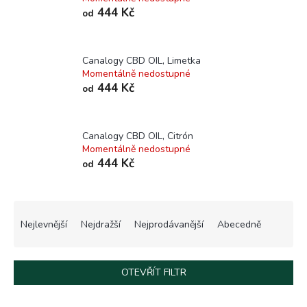
444 Kč
od
Canalogy CBD OIL, Limetka
Momentálně nedostupné
444 Kč
od
Canalogy CBD OIL, Citrón
Momentálně nedostupné
444 Kč
od
Ř
a
Nejlevnější
Nejdražší
Nejprodávanější
Abecedně
z
e
n
OTEVŘÍT FILTR
í
p
V