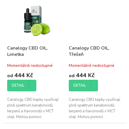
kvality vašeho spánku.
kvality vašeho...
Canalogy CBD OIL,
Canalogy CBD OIL,
Limetka
Třešeň
Momentálně nedostupné
Momentálně nedostupné
444 Kč
444 Kč
od
od
DETAIL
DETAIL
Canalogy CBD kapky využívají
Canalogy CBD kapky využívají
plné spektrum kanabinoidů,
plné spektrum kanabinoidů,
terpenů a flavonoidů v MCT
terpenů a flavonoidů v MCT
oleji. Mohou pomoci
oleji. Mohou pomoci
při regeneraci svalů a zlepšení
při regeneraci svalů a zlepšení
kvality vašeho...
kvality vašeho...