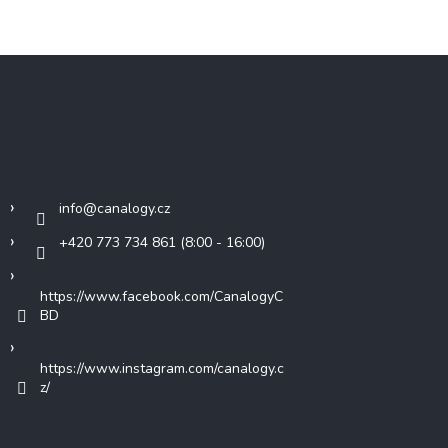
Z
á
p
a
t
Kontakt
í
info
@
canalogy.cz
+420 773 734 861 (8:00 - 16:00)
https://www.facebook.com/CanalogyC
BD
https://www.instagram.com/canalogy.c
z/