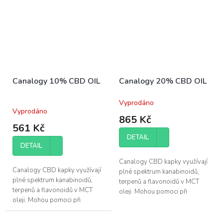
Canalogy 10% CBD OIL
Canalogy 20% CBD OIL
Vyprodáno
Průměrné
Vyprodáno
hodnocení
865 Kč
produktu
561 Kč
je
DETAIL
5,0
DETAIL
z
5
Canalogy CBD kapky využívají
hvězdiček.
Canalogy CBD kapky využívají
plné spektrum kanabinoidů,
plné spektrum kanabinoidů,
terpenů a flavonoidů v MCT
terpenů a flavonoidů v MCT
oleji. Mohou pomoci při
oleji. Mohou pomoci při
regeneraci svalů a zlepšení
regeneraci svalů a zlepšení
kvality vašeho spánku.
kvality vašeho spánku.