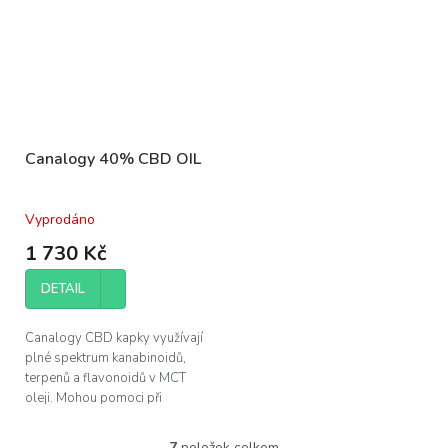
Canalogy 40% CBD OIL
Vyprodáno
1 730 Kč
DETAIL
Canalogy CBD kapky využívají
plné spektrum kanabinoidů,
terpenů a flavonoidů v MCT
oleji. Mohou pomoci při
regeneraci svalů a zlepšení
kvality vašeho spánku.
7
položek celkem