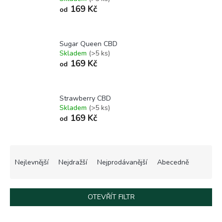
169 Kč
od
Sugar Queen CBD
Skladem
(>5 ks)
169 Kč
od
Strawberry CBD
Skladem
(>5 ks)
169 Kč
od
Ř
a
Nejlevnější
Nejdražší
Nejprodávanější
Abecedně
z
e
n
OTEVŘÍT FILTR
í
p
V