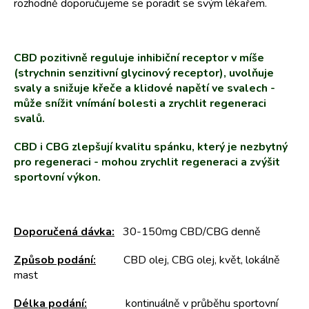
rozhodně doporučujeme se poradit se svým lékařem.
CBD pozitivně reguluje inhibiční receptor v míše
(strychnin senzitivní glycinový receptor), uvolňuje
svaly a snižuje křeče a klidové napětí ve svalech -
může snížit vnímání bolesti a zrychlit regeneraci
svalů.
CBD i CBG zlepšují kvalitu spánku, který je nezbytný
pro regeneraci - mohou zrychlit regeneraci a zvýšit
sportovní výkon.
Doporučená dávka:
30-150mg CBD/CBG denně
Způsob podání:
CBD olej, CBG olej, květ, lokálně
mast
Délka podání:
kontinuálně v průběhu sportovní