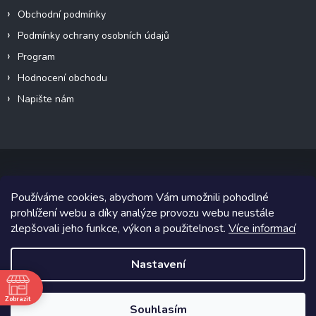
Obchodní podmínky
Podmínky ochrany osobních údajů
Program
Hodnocení obchodu
Napište nám
Používáme cookies, abychom Vám umožnili pohodlné
Copyright 2026
Canalogy.cz
. Všechna práva vyhrazena.
prohlížení webu a díky analýze provozu webu neustále
zlepšovali jeho funkce, výkon a použitelnost.
Více informací
Grafický návrh vytvořil a na Shoptet implementoval
Tomáš Hlad
&
Shoptetak.cz
.
Nastavení
Vytvořil Shoptet
Zobrazit
Souhlasím
ě