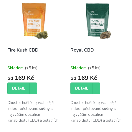
r
ý
o
p
d
i
u
s
k
p
t
r
ů
o
Fire Kush CBD
Royal CBD
d
u
k
Skladem
(>5 ks)
Skladem
(>5 ks)
t
ů
169 Kč
169 Kč
od
od
DETAIL
DETAIL
Okuste chuť té nejkvalitnější
Okuste chuť té nejkvalitnější
indoor pěstované sušiny s
indoor pěstované sušiny s
nejvyšším obsahem
nejvyšším obsahem
kanabidiolu (CBD) a ostatních
kanabidiolu (CBD) a ostatních
účinných látek, které konopí
účinných látek, které konopí