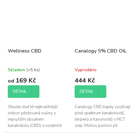
Wellness CBD
Canalogy 5% CBD OIL
Skladem
(>5 ks)
Vyprodáno
169 Kč
444 Kč
od
DETAIL
DETAIL
Okuste chuť té nejkvalitnější
Canalogy CBD kapky využívají
indoor pěstované sušiny s
plné spektrum kanabinoidů,
nejvyšším obsahem
terpenů a flavonoidů v MCT
kanabidiolu (CBD) a ostatních
oleji. Mohou pomoci při
účinných látek, které konopí
regeneraci svalů a zlepšení
poskytuje.
kvality vašeho spánku.