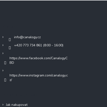
Z
á
p
a
t
Kontakt
í
info
@
canalogy.cz
+420 773 734 861 (8:00 - 16:00)
https://www.facebook.com/CanalogyC
BD
https://www.instagram.com/canalogy.c
z/
Informace pro vás
Jak nakupovat