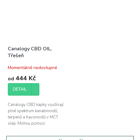
Canalogy CBD OIL,
Třešeň
Momentálně nedostupné
444 Kč
od
DETAIL
Canalogy CBD kapky využívají
plné spektrum kanabinoidů,
terpenů a flavonoidů v MCT
oleji. Mohou pomoci
při regeneraci svalů a zlepšení
kvality vašeho...