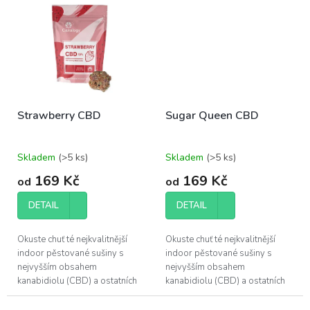
poskytuje.
poskytuje.
Strawberry CBD
Sugar Queen CBD
Skladem
(>5 ks)
Skladem
(>5 ks)
169 Kč
169 Kč
od
od
DETAIL
DETAIL
Okuste chuť té nejkvalitnější
Okuste chuť té nejkvalitnější
indoor pěstované sušiny s
indoor pěstované sušiny s
nejvyšším obsahem
nejvyšším obsahem
kanabidiolu (CBD) a ostatních
kanabidiolu (CBD) a ostatních
účinných látek, které konopí
účinných látek, které konopí
poskytuje.
poskytuje.