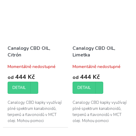
Canalogy CBD OIL,
Canalogy CBD OIL,
Citrón
Limetka
Momentálně nedostupné
Momentálně nedostupné
444 Kč
444 Kč
od
od
DETAIL
DETAIL
Canalogy CBD kapky využívají
Canalogy CBD kapky využívají
plné spektrum kanabinoidů,
plné spektrum kanabinoidů,
terpenů a flavonoidů v MCT
terpenů a flavonoidů v MCT
oleji. Mohou pomoci
oleji. Mohou pomoci
při regeneraci svalů a zlepšení
při regeneraci svalů a zlepšení
kvality vašeho...
kvality vašeho...