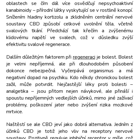
oblastech se čím dál více osvědčují nepsychoaktivní
kanabinoidy – přírodní látky vyskytující se v rostlině konopí.
Snížením hladiny kortizolu a zklidněním centrální nervové
soustavy CBD způsobí celkové uvolnění těla, včetně
svalových tkání. Předchází tak křečím a zvýšenému
klidovému napětí ve svalech, což v důsledku zvýší
efektivitu svalové regenerace.
Dalším důležitým faktorem při
regeneraci
je bolest. Bolest
je velmi nepříjemná, ale při dlouhodobém působení
dokonce nebezpečná. Vyčerpává organismus a má
negativní dopad na psychiku. Kdo někdy chronickou bolest
zažil, může potvrdit. Nejčastější léky proti bolesti –
analgetika – jsou přitom nejen návykové, ale přináší i
spoustu nepříjemných vedlejších účinků, mimo jiné zažívací
problémy, poškození jater nebo zvýšení rizika mozkové
mrtvice.
Naštěstí se ale CBD jeví jako dobrá alternativa. Jedním z
účinků CBD je totiž jeho vliv na receptory nervové
soustavy. Pozitivně reguluje inhibiční receptor v míše, což