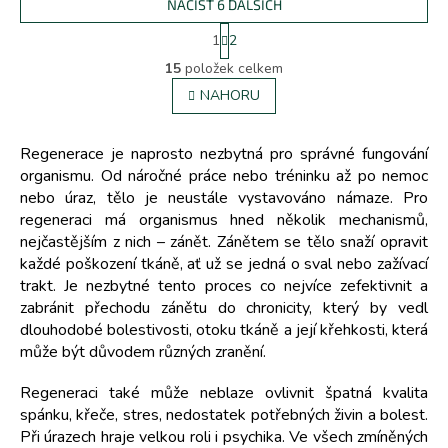
NAČÍST 6 DALŠÍCH
S
1
2
t
O
r
15
položek celkem
v
á
l
NAHORU
n
á
k
d
o
v
a
Regenerace je naprosto nezbytná pro správné fungování
á
c
organismu. Od náročné práce nebo tréninku až po nemoc
n
í
nebo úraz, tělo je neustále vystavováno námaze. Pro
í
p
regeneraci má organismus hned několik mechanismů,
r
nejčastějším z nich – zánět. Zánětem se tělo snaží opravit
v
každé poškození tkáně, ať už se jedná o sval nebo zažívací
k
trakt. Je nezbytné tento proces co nejvíce zefektivnit a
y
v
zabránit přechodu zánětu do chronicity, který by vedl
ý
dlouhodobé bolestivosti, otoku tkáně a její křehkosti, která
p
může být důvodem různých zranění.
i
s
Regeneraci také může neblaze ovlivnit špatná kvalita
u
spánku, křeče, stres, nedostatek potřebných živin a bolest.
Při úrazech hraje velkou roli i psychika. Ve všech zmíněných