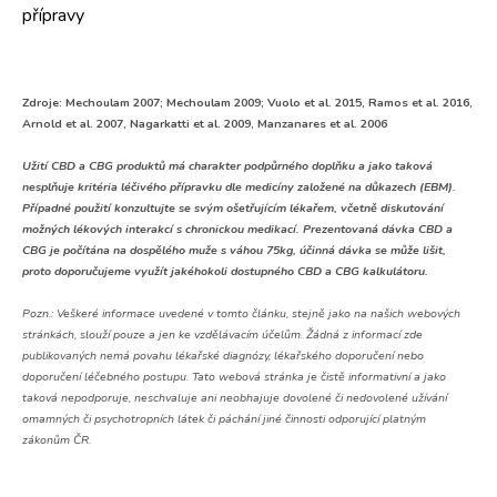
přípravy
Zdroje: Mechoulam 2007; Mechoulam 2009; Vuolo et al. 2015, Ramos et al. 2016,
Arnold et al. 2007, Nagarkatti et al. 2009, Manzanares et al. 2006
Užití CBD a CBG produktů má charakter podpůrného doplňku a jako taková
nesplňuje kritéria léčivého přípravku dle medicíny založené na důkazech (EBM).
Případné použití konzultujte se svým ošetřujícím lékařem, včetně diskutování
možných lékových interakcí s chronickou medikací. Prezentovaná dávka CBD a
CBG je počítána na dospělého muže s váhou 75kg, účinná dávka se může lišit,
proto doporučujeme využít jakéhokoli dostupného CBD a CBG kalkulátoru.
Pozn.:
Veškeré informace uvedené v tomto článku, stejně jako na našich webových
stránkách, slouží pouze a jen ke vzdělávacím účelům. Žádná z informací zde
publikovaných nemá povahu lékařské diagnózy, lékařského doporučení nebo
doporučení léčebného postupu. Tato webová stránka je čistě informativní a jako
taková nepodporuje, neschvaluje ani neobhajuje dovolené či nedovolené užívání
omamných či psychotropních látek či páchání jiné činnosti odporující platným
zákonům ČR.