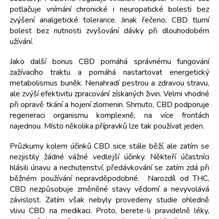
potlačuje vnímání chronické i neuropatické bolesti bez
zvýšení analgetické tolerance. Jinak řečeno, CBD tlumí
bolest bez nutnosti zvyšování dávky při dlouhodobém
užívání.
Jako další bonus CBD pomáhá správnému fungování
zažívacího traktu a pomáhá nastartovat energetický
metabolismus buněk. Nenahradí pestrou a zdravou stravu,
ale zvýší efektivitu zpracování získaných živin. Velmi vhodné
při opravě tkání a hojení zlomenin. Shrnuto, CBD podporuje
regeneraci organismu komplexně, na více frontách
najednou. Místo několika přípravků lze tak používat jeden.
Průzkumy kolem účinků CBD sice stále běží, ale zatím se
nezjistily žádné vážné vedlejší účinky. Někteří účastníci
hlásili únavu a nechutenství, předávkování se zatím zdá při
běžném používání nepravděpodobné. Narozdíl od THC,
CBD nezpůsobuje změněné stavy vědomí a nevyvolává
závislost. Zatím však nebyly provedeny studie ohledně
vlivu CBD na medikaci. Proto, berete-li pravidelně léky,