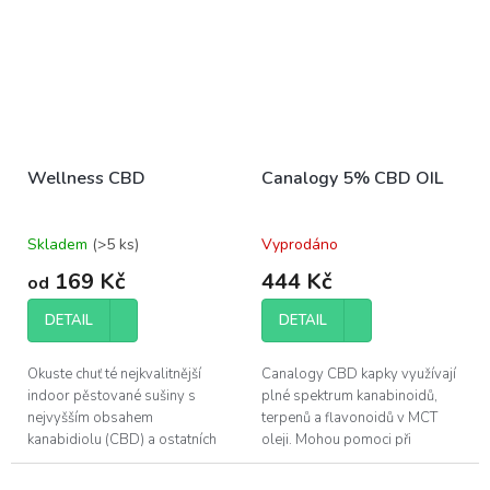
Wellness CBD
Canalogy 5% CBD OIL
Skladem
(>5 ks)
Vyprodáno
169 Kč
444 Kč
od
DETAIL
DETAIL
Okuste chuť té nejkvalitnější
Canalogy CBD kapky využívají
indoor pěstované sušiny s
plné spektrum kanabinoidů,
nejvyšším obsahem
terpenů a flavonoidů v MCT
kanabidiolu (CBD) a ostatních
oleji. Mohou pomoci při
účinných látek, které konopí
regeneraci svalů a zlepšení
poskytuje.
kvality vašeho spánku.