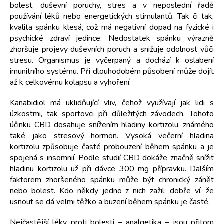
bolest, duševní poruchy, stres a v neposlední řadě
používání léků nebo energetických stimulantů. Tak či tak,
kvalita spánku klesá, což má negativní dopad na fyzické i
psychické zdraví jedince. Nedostatek spánku výrazně
zhoršuje projevy duševních poruch a snižuje odolnost vůči
stresu. Organismus je vyčerpaný a dochází k oslabení
imunitního systému. Při dlouhodobém působení může dojít
až k celkovému kolapsu a vyhoření.
Kanabidiol má uklidňující vliv, čehož využívají jak lidi s
úzkostmi, tak sportovci při důležitých závodech. Tohoto
účinku CBD dosahuje snížením hladiny kortizolu, známého
také jako stresový hormon. Vysoká večerní hladina
kortizolu způsobuje časté probouzení během spánku a je
spojená s insomnií. Podle studií CBD dokáže značně snížit
hladinu kortizolu už při dávce 300 mg přípravku. Dalším
faktorem zhoršeného spánku může být chronický zánět
nebo bolest. Kdo někdy jedno z nich zažil, dobře ví, že
usnout se dá velmi těžko a buzení během spánku je časté.
Nejčastější léky proti bolesti – analgetika – jsou přitom