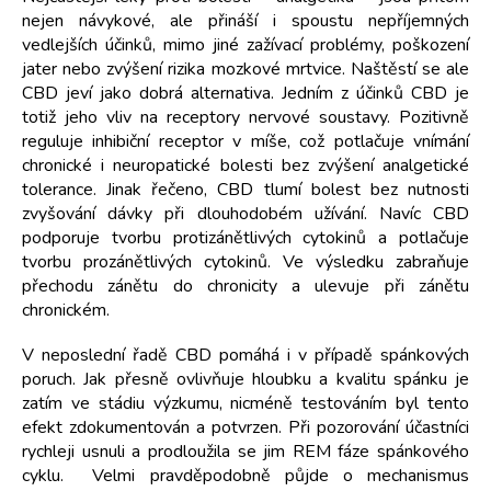
nejen návykové, ale přináší i spoustu nepříjemných
vedlejších účinků, mimo jiné zažívací problémy, poškození
jater nebo zvýšení rizika mozkové mrtvice.
Naštěstí se ale
CBD jeví jako dobrá alternativa. Jedním z účinků CBD je
totiž jeho vliv na receptory nervové soustavy. Pozitivně
reguluje inhibiční receptor v míše, což potlačuje vnímání
chronické i neuropatické bolesti bez zvýšení analgetické
tolerance. Jinak řečeno, CBD tlumí bolest bez nutnosti
zvyšování dávky při dlouhodobém užívání. Navíc CBD
podporuje tvorbu protizánětlivých cytokinů a potlačuje
tvorbu prozánětlivých cytokinů. Ve výsledku zabraňuje
přechodu zánětu do chronicity a ulevuje při zánětu
chronickém.
V neposlední řadě CBD pomáhá i v případě spánkových
poruch. Jak přesně ovlivňuje hloubku a kvalitu spánku je
zatím ve stádiu výzkumu, nicméně testováním byl tento
efekt zdokumentován a potvrzen. Při pozorování účastníci
rychleji usnuli a prodloužila se jim REM fáze spánkového
cyklu. Velmi pravděpodobně půjde o mechanismus