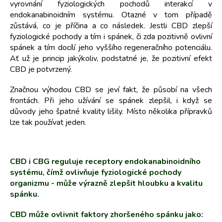
vyrovnání fyziologických pochodů interakcí v
endokanabinoidním systému. Otazné v tom případě
zůstává, co je příčina a co následek. Jestli CBD zlepší
fyziologické pochody a tím i spánek, či zda pozitivně ovlivní
spánek a tím docílí jeho vyššího regeneračního potenciálu.
Ať už je princip jakýkoliv, podstatné je, že pozitivní efekt
CBD je potvrzený.
Značnou výhodou CBD se jeví fakt, že působí na všech
frontách. Při jeho užívání se spánek zlepšil, i když se
důvody jeho špatné kvality lišily. Místo několika přípravků
lze tak používat jeden.
CBD i CBG reguluje receptory endokanabinoidního
systému, čímž ovlivňuje fyziologické pochody
organizmu - může výrazně zlepšit hloubku a kvalitu
spánku.
CBD může ovlivnit faktory zhoršeného spánku jako: