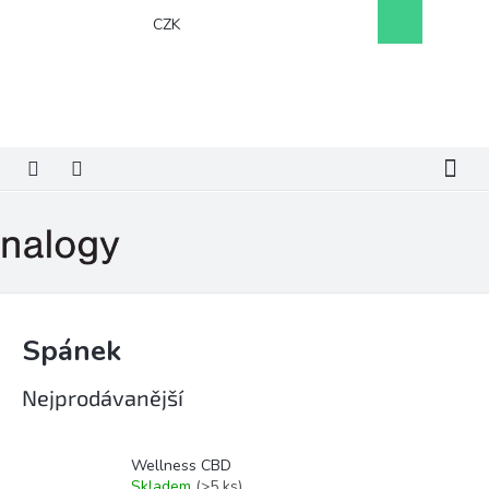
Přejít
Nákupní
CZK
na
košík
obsah
Spánek
Nejprodávanější
Wellness CBD
Skladem
(>5 ks)