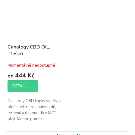
Canalogy CBD OIL,
Třešeň
Momentálně nedostupné
444 Kč
od
DETAIL
Canalogy CBD kapky využívají
plné spektrum kanabinoidů,
terpenů a flavonoidů v MCT
oleji. Mohou pomoci
při regeneraci svalů a zlepšení
kvality vašeho...