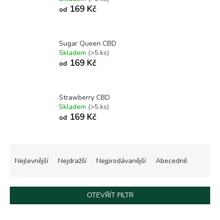
169 Kč
od
Sugar Queen CBD
Skladem
(>5 ks)
169 Kč
od
Strawberry CBD
Skladem
(>5 ks)
169 Kč
od
Ř
a
Nejlevnější
Nejdražší
Nejprodávanější
Abecedně
z
e
n
OTEVŘÍT FILTR
í
p
V