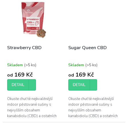
poskytuje.
poskytuje.
Strawberry CBD
Sugar Queen CBD
Skladem
(>5 ks)
Skladem
(>5 ks)
169 Kč
169 Kč
od
od
DETAIL
DETAIL
Okuste chuť té nejkvalitnější
Okuste chuť té nejkvalitnější
indoor pěstované sušiny s
indoor pěstované sušiny s
nejvyšším obsahem
nejvyšším obsahem
kanabidiolu (CBD) a ostatních
kanabidiolu (CBD) a ostatních
účinných látek, které konopí
účinných látek, které konopí
poskytuje.
poskytuje.