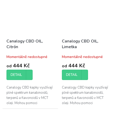
Canalogy CBD OIL,
Canalogy CBD OIL,
Citrón
Limetka
Momentálně nedostupné
Momentálně nedostupné
444 Kč
444 Kč
od
od
DETAIL
DETAIL
Canalogy CBD kapky využívají
Canalogy CBD kapky využívají
plné spektrum kanabinoidů,
plné spektrum kanabinoidů,
terpenů a flavonoidů v MCT
terpenů a flavonoidů v MCT
oleji. Mohou pomoci
oleji. Mohou pomoci
při regeneraci svalů a zlepšení
při regeneraci svalů a zlepšení
kvality vašeho...
kvality vašeho...