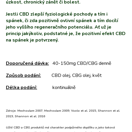
úzkost, chronický zánět či bolest.
Jestli CBD zlepší fyziologické pochody a tím i
spánek, či zda pozitivně ovlivní spánek a tím docílí
jeho vyššího regeneračního potenciálu. Ať už je
princip jakýkoliv, podstatné je, že pozitivní efekt CBD
na spánek je potvrzený.
Doporučená dávka:
40-150mg CBD/CBG denně
Způsob podání:
CBD olej, CBG olej, květ
Délka podání:
kontinuálně
Zdroje: Mechoulam 2007; Mechoulam 2009; Vuolo et al. 2015, Shannon et al.
2019, Shannon et al. 2016
Užití CBD a CBG produktů má charakter podpůrného doplňku a jako taková