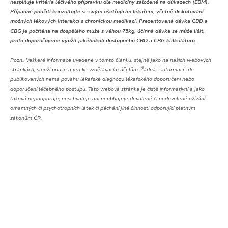
nesplňuje kritéria léčivého přípravku dle medicíny založené na důkazech (EBM).
Případné použití konzultujte se svým ošetřujícím lékařem, včetně diskutování
možných lékových interakcí s chronickou medikací. Prezentovaná dávka CBD a
CBG je počítána na dospělého muže s váhou 75kg, účinná dávka se může lišit,
proto doporučujeme využít jakéhokoli dostupného CBD a CBG kalkulátoru.
Pozn.:
Veškeré informace uvedené v tomto článku, stejně jako na našich webových
stránkách, slouží pouze a jen ke vzdělávacím účelům. Žádná z informací zde
publikovaných nemá povahu lékařské diagnózy, lékařského doporučení nebo
doporučení léčebného postupu. Tato webová stránka je čistě informativní a jako
taková nepodporuje, neschvaluje ani neobhajuje dovolené či nedovolené užívání
omamných či psychotropních látek či páchání jiné činnosti odporující platným
zákonům ČR.