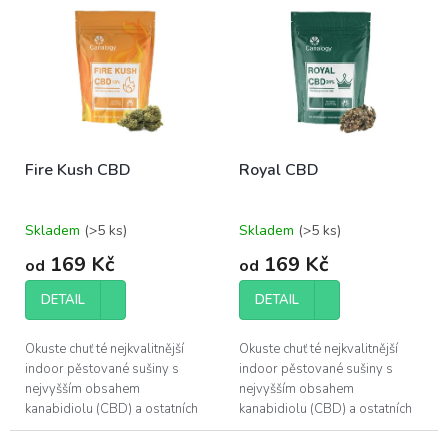
r
ý
o
p
d
i
u
s
k
p
t
r
ů
o
Fire Kush CBD
Royal CBD
d
u
k
Skladem
(>5 ks)
Skladem
(>5 ks)
t
ů
169 Kč
169 Kč
od
od
DETAIL
DETAIL
Okuste chuť té nejkvalitnější
Okuste chuť té nejkvalitnější
indoor pěstované sušiny s
indoor pěstované sušiny s
nejvyšším obsahem
nejvyšším obsahem
kanabidiolu (CBD) a ostatních
kanabidiolu (CBD) a ostatních
účinných látek, které konopí
účinných látek, které konopí