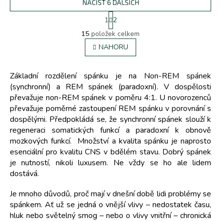
NAČÍST 6 DALŠÍCH
S
1
2
t
O
r
15
položek celkem
v
á
l
NAHORU
n
á
k
d
o
v
a
Základní rozdělení spánku je na Non-REM spánek
á
c
(synchronní) a REM spánek (paradoxní). V dospělosti
n
í
převažuje non-REM spánek v poměru 4:1. U novorozenců
í
p
převažuje poměrné zastoupení REM spánku v porovnání s
r
dospělými. Předpokládá se, že synchronní spánek slouží k
v
regeneraci somatických funkcí a paradoxní k obnově
k
mozkových funkcí. Množství a kvalita spánku je naprosto
y
v
esenciální pro kvalitu CNS v bdělém stavu. Dobrý spánek
ý
je nutností, nikoli luxusem. Ne vždy se ho ale lidem
p
dostává.
i
s
Je mnoho důvodů, proč mají v dnešní době lidi problémy se
u
spánkem. Ať už se jedná o vnější vlivy – nedostatek času,
hluk nebo světelný smog – nebo o vlivy vnitřní – chronická