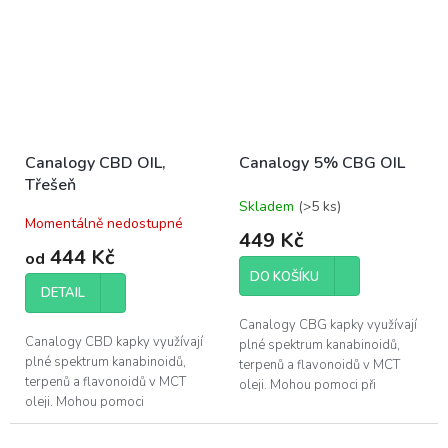
Canalogy CBD OIL,
Canalogy 5% CBG OIL
Třešeň
Skladem
(>5 ks)
Průměrné
Momentálně nedostupné
hodnocení
449 Kč
produktu
444 Kč
od
je
DO KOŠÍKU
5,0
DETAIL
z
5
Canalogy CBG kapky využívají
hvězdiček.
Canalogy CBD kapky využívají
plné spektrum kanabinoidů,
plné spektrum kanabinoidů,
terpenů a flavonoidů v MCT
terpenů a flavonoidů v MCT
oleji. Mohou pomoci při
oleji. Mohou pomoci
zlepšení kvality vašeho spánku
při regeneraci svalů a zlepšení
a při chronických zánětech.
kvality vašeho...