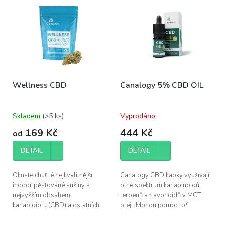
r
ý
o
p
d
i
u
s
k
p
t
r
ů
o
Wellness CBD
Canalogy 5% CBD OIL
d
u
k
Skladem
(>5 ks)
Vyprodáno
t
ů
169 Kč
444 Kč
od
DETAIL
DETAIL
Okuste chuť té nejkvalitnější
Canalogy CBD kapky využívají
indoor pěstované sušiny s
plné spektrum kanabinoidů,
nejvyšším obsahem
terpenů a flavonoidů v MCT
kanabidiolu (CBD) a ostatních
oleji. Mohou pomoci při
účinných látek, které konopí
regeneraci svalů a zlepšení