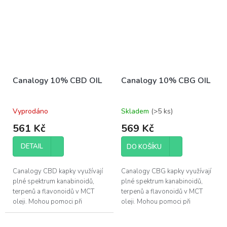
Canalogy 10% CBD OIL
Canalogy 10% CBG OIL
Vyprodáno
Skladem
(>5 ks)
561 Kč
569 Kč
DETAIL
DO KOŠÍKU
Canalogy CBD kapky využívají
Canalogy CBG kapky využívají
plné spektrum kanabinoidů,
plné spektrum kanabinoidů,
terpenů a flavonoidů v MCT
terpenů a flavonoidů v MCT
oleji. Mohou pomoci při
oleji. Mohou pomoci při
regeneraci svalů a zlepšení
zlepšení kvality vašeho spánku
kvality vašeho spánku.
a při chronických zánětech.