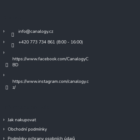
p
a
t
Kontakt
í
info
@
canalogy.cz
+420 773 734 861 (8:00 - 16:00)
https://www.facebook.com/CanalogyC
BD
https://www.instagram.com/canalogy.c
z/
Informace pro vás
Jak nakupovat
Obchodní podmínky
Podmínky ochrany osobních údajů