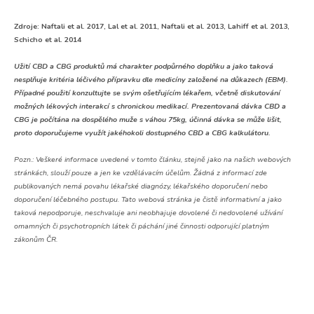
Zdroje: Naftali et al. 2017, Lal et al. 2011, Naftali et al. 2013, Lahiff et al. 2013,
Schicho et al. 2014
Užití CBD a CBG produktů má charakter podpůrného doplňku a jako taková
nesplňuje kritéria léčivého přípravku dle medicíny založené na důkazech (EBM).
Případné použití konzultujte se svým ošetřujícím lékařem, včetně diskutování
možných lékových interakcí s chronickou medikací. Prezentovaná dávka CBD a
CBG je počítána na dospělého muže s váhou 75kg, účinná dávka se může lišit,
proto doporučujeme využít jakéhokoli dostupného CBD a CBG kalkulátoru.
Pozn.:
Veškeré informace uvedené v tomto článku, stejně jako na našich webových
stránkách, slouží pouze a jen ke vzdělávacím účelům. Žádná z informací zde
publikovaných nemá povahu lékařské diagnózy, lékařského doporučení nebo
doporučení léčebného postupu. Tato webová stránka je čistě informativní a jako
taková nepodporuje, neschvaluje ani neobhajuje dovolené či nedovolené užívání
omamných či psychotropních látek či páchání jiné činnosti odporující platným
zákonům ČR.