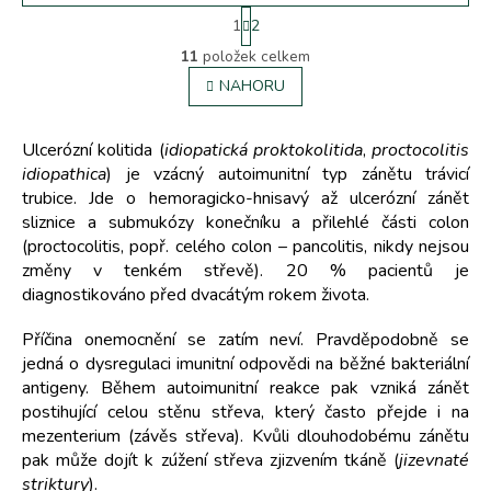
S
1
2
t
O
r
11
položek celkem
v
á
l
NAHORU
n
á
k
d
o
v
a
Ulcerózní kolitida (
idiopatická proktokolitida
,
proctocolitis
á
c
idiopathica
) je vzácný autoimunitní typ zánětu trávicí
n
í
trubice. Jde o hemoragicko-hnisavý až ulcerózní zánět
í
p
sliznice a submukózy konečníku a přilehlé části colon
r
(proctocolitis, popř. celého colon – pancolitis, nikdy nejsou
v
změny v tenkém střevě). 20 % pacientů je
k
diagnostikováno před dvacátým rokem života.
y
v
ý
Příčina onemocnění se zatím neví. Pravděpodobně se
p
jedná o dysregulaci imunitní odpovědi na běžné bakteriální
i
antigeny. Během autoimunitní reakce pak vzniká zánět
s
postihující celou stěnu střeva, který často přejde i na
u
mezenterium (závěs střeva). Kvůli dlouhodobému zánětu
pak může dojít k zúžení střeva zjizvením tkáně (
jizevnaté
striktury
).