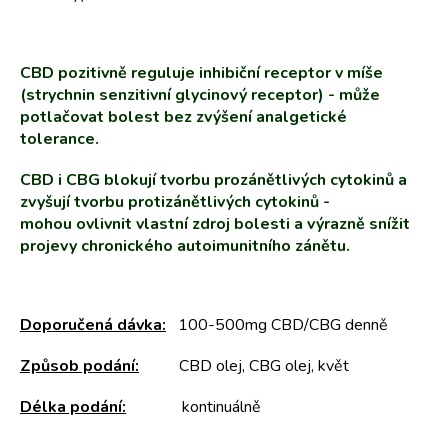
CBD pozitivně reguluje inhibiční receptor v míše
(strychnin senzitivní glycinový receptor) - může
potlačovat bolest bez zvýšení analgetické
tolerance.
CBD i CBG blokují tvorbu prozánětlivých cytokinů a
zvyšují tvorbu protizánětlivých cytokinů -
mohou ovlivnit vlastní zdroj bolesti a výrazně snížit
projevy chronického autoimunitního zánětu.
Doporučená dávka:
100-500mg CBD/CBG denně
Způsob podání:
CBD olej, CBG olej, květ
Délka podání:
kontinuálně