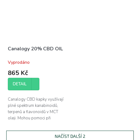
Canalogy 20% CBD OIL
Vyprodáno
Průměrné
hodnocení
865 Kč
produktu
je
DETAIL
5,0
z
5
Canalogy CBD kapky využívají
hvězdiček.
plné spektrum kanabinoidů,
terpenů a flavonoidů v MCT
oleji. Mohou pomoci při
regeneraci svalů a zlepšení
kvality vašeho spánku.
NAČÍST DALŠÍ 2