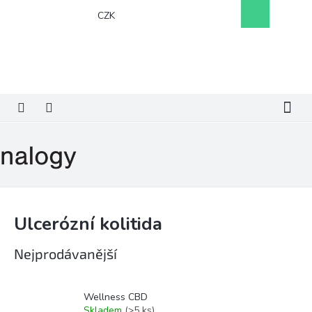
Přejít
Nákupní
CZK
na
košík
obsah
Ulcerózní kolitida
Nejprodávanější
Wellness CBD
Skladem
(>5 ks)