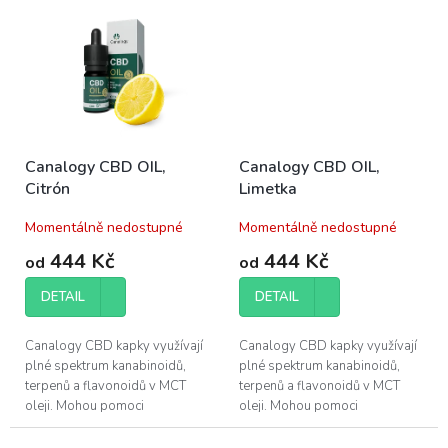
poskytuje.
kvality vašeho spánku.
Canalogy CBD OIL,
Canalogy CBD OIL,
Citrón
Limetka
Momentálně nedostupné
Momentálně nedostupné
444 Kč
444 Kč
od
od
DETAIL
DETAIL
Canalogy CBD kapky využívají
Canalogy CBD kapky využívají
plné spektrum kanabinoidů,
plné spektrum kanabinoidů,
terpenů a flavonoidů v MCT
terpenů a flavonoidů v MCT
oleji. Mohou pomoci
oleji. Mohou pomoci
při regeneraci svalů a zlepšení
při regeneraci svalů a zlepšení
kvality vašeho...
kvality vašeho...