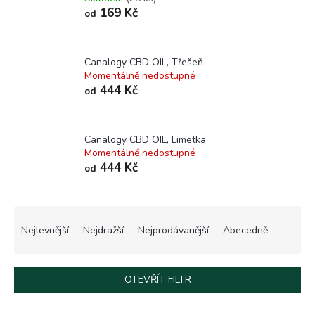
169 Kč
od
Canalogy CBD OIL, Třešeň
Momentálně nedostupné
444 Kč
od
Canalogy CBD OIL, Limetka
Momentálně nedostupné
444 Kč
od
Ř
a
Nejlevnější
Nejdražší
Nejprodávanější
Abecedně
z
e
n
OTEVŘÍT FILTR
í
p
V