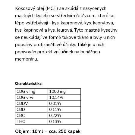
Kokosový olej (MCT) se skládá z nasycených
mastných kyselin se středním řetězcem, které se
lépe vstřebávají - kys. kapronová, kys. kaprylová,
kys. kaprinová a kys. laurová. Tyto mastné kyseliny
se neukládají ve formě tukové tkáně a byly u nich
popsány protizánětlivé účinky. Také je u nich
popisován protektivní účinek na buněčnou
membránu.
Charakteristika:
CBG v mg
1000 mg
CBG v %
10,14%
CBDV
0,01%
CBD
0,11%
CBC
0,22%
THC
0,13%
Objem: 10ml = cca. 250 kapek