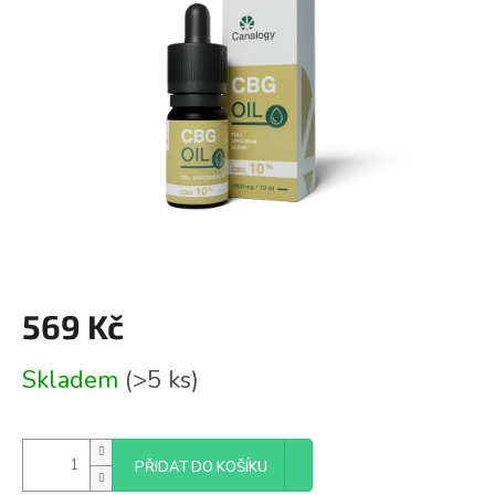
z
5
hvězdiček.
569 Kč
Měrná
Skladem
(>5 ks)
cena:
PŘIDAT DO KOŠÍKU