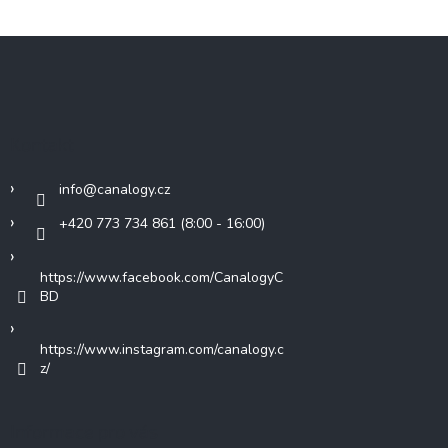
Z
á
p
a
t
Kontakt
í
info
@
canalogy.cz
+420 773 734 861 (8:00 - 16:00)
https://www.facebook.com/CanalogyC
BD
https://www.instagram.com/canalogy.c
z/
Informace pro vás