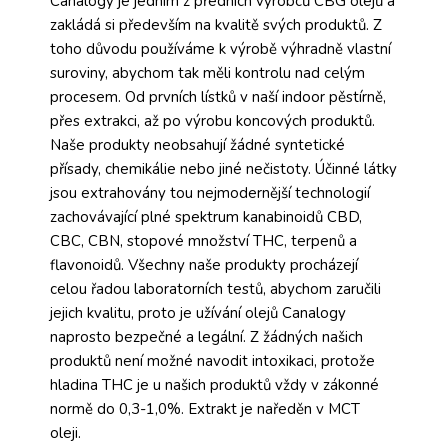
Canalogy je jedním z předních výrobců CBG olejů a
zakládá si především na kvalitě svých produktů. Z
toho důvodu používáme k výrobě výhradně vlastní
suroviny, abychom tak měli kontrolu nad celým
procesem. Od prvních lístků v naší indoor pěstírně,
přes extrakci, až po výrobu koncových produktů.
Naše produkty neobsahují žádné syntetické
přísady, chemikálie nebo jiné nečistoty. Účinné látky
jsou extrahovány tou nejmodernější technologií
zachovávající plné spektrum kanabinoidů CBD,
CBC, CBN, stopové množství THC, terpenů a
flavonoidů. Všechny naše produkty procházejí
celou řadou laboratorních testů, abychom zaručili
jejich kvalitu, proto je užívání olejů Canalogy
naprosto bezpečné a legální. Z žádných našich
produktů není možné navodit intoxikaci, protože
hladina THC je u našich produktů vždy v zákonné
normě do 0,3-1,0%. Extrakt je naředěn v MCT
oleji.