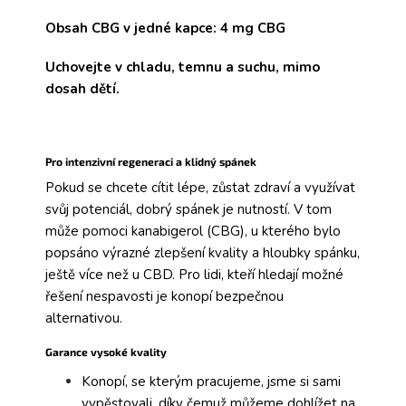
Obsah CBG
v jedné kapce: 4 mg CBG
Uchovejte
v chladu, temnu a suchu,
mimo
dosah dětí.
Pro intenzivní regeneraci a klidný spánek
Pokud se chcete cítit lépe, zůstat zdraví a využívat
svůj potenciál, dobrý spánek je nutností. V tom
může pomoci kanabigerol (CBG), u kterého bylo
popsáno výrazné zlepšení kvality a hloubky spánku,
ještě více než u CBD. Pro lidi, kteří hledají možné
řešení nespavosti je konopí bezpečnou
alternativou.
Garance vysoké kvality
Konopí, se kterým pracujeme, jsme si sami
vypěstovali, díky čemuž můžeme dohlížet na