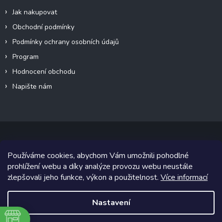
Jak nakupovat
Obchodní podmínky
Podmínky ochrany osobních údajů
Program
Hodnocení obchodu
Napište nám
Používáme cookies, abychom Vám umožnili pohodlné
Copyright 2026
Canalogy.cz
. Všechna práva vyhrazena.
prohlížení webu a díky analýze provozu webu neustále
zlepšovali jeho funkce, výkon a použitelnost.
Více informací
Grafický návrh vytvořil a na Shoptet implementoval
Tomáš Hlad
&
Shoptetak.cz
.
Nastavení
Vytvořil Shoptet