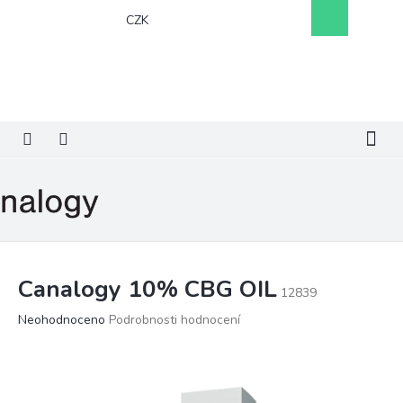
Přejít
Nákupní
CZK
na
košík
obsah
Canalogy 10% CBG OIL
12839
Průměrné
Neohodnoceno
Podrobnosti hodnocení
hodnocení
produktu
je
0,0