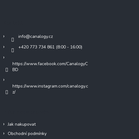
p
a
t
Kontakt
í
info
@
canalogy.cz
+420 773 734 861 (8:00 - 16:00)
https://www.facebook.com/CanalogyC
BD
https://www.instagram.com/canalogy.c
z/
Informace pro vás
Jak nakupovat
Obchodní podmínky