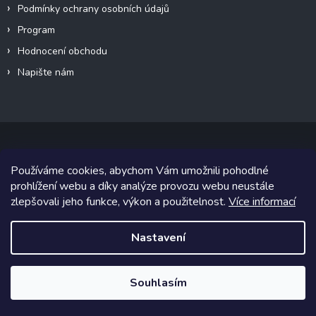
Podmínky ochrany osobních údajů
Program
Hodnocení obchodu
Napište nám
Používáme cookies, abychom Vám umožnili pohodlné
Copyright 2026
Canalogy.cz
. Všechna práva vyhrazena.
prohlížení webu a díky analýze provozu webu neustále
zlepšovali jeho funkce, výkon a použitelnost.
Více informací
Grafický návrh vytvořil a na Shoptet implementoval
Tomáš Hlad
&
Shoptetak.cz
.
Nastavení
Vytvořil Shoptet
Souhlasím