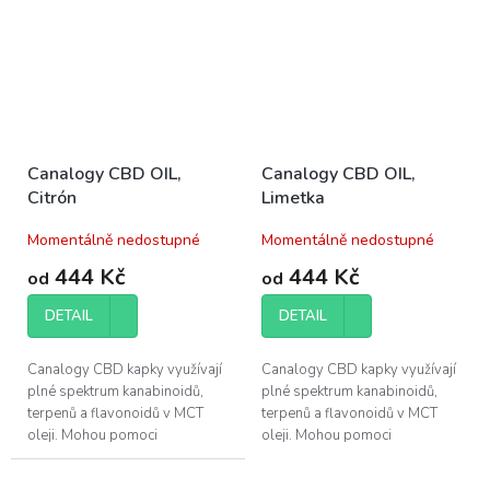
Canalogy CBD OIL,
Canalogy CBD OIL,
Citrón
Limetka
Momentálně nedostupné
Momentálně nedostupné
444 Kč
444 Kč
od
od
DETAIL
DETAIL
Canalogy CBD kapky využívají
Canalogy CBD kapky využívají
plné spektrum kanabinoidů,
plné spektrum kanabinoidů,
terpenů a flavonoidů v MCT
terpenů a flavonoidů v MCT
oleji. Mohou pomoci
oleji. Mohou pomoci
při regeneraci svalů a zlepšení
při regeneraci svalů a zlepšení
kvality vašeho...
kvality vašeho...