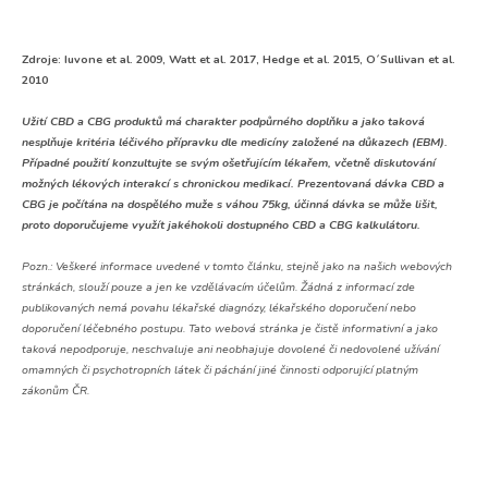
Zdroje: Iuvone et al. 2009, Watt et al. 2017, Hedge et al. 2015, O´Sullivan et al.
2010
Užití CBD a CBG produktů má charakter podpůrného doplňku a jako taková
nesplňuje kritéria léčivého přípravku dle medicíny založené na důkazech (EBM).
Případné použití konzultujte se svým ošetřujícím lékařem, včetně diskutování
možných lékových interakcí s chronickou medikací. Prezentovaná dávka CBD a
CBG je počítána na dospělého muže s váhou 75kg, účinná dávka se může lišit,
proto doporučujeme využít jakéhokoli dostupného CBD a CBG kalkulátoru.
Pozn.:
Veškeré informace uvedené v tomto článku, stejně jako na našich webových
stránkách, slouží pouze a jen ke vzdělávacím účelům. Žádná z informací zde
publikovaných nemá povahu lékařské diagnózy, lékařského doporučení nebo
doporučení léčebného postupu. Tato webová stránka je čistě informativní a jako
taková nepodporuje, neschvaluje ani neobhajuje dovolené či nedovolené užívání
omamných či psychotropních látek či páchání jiné činnosti odporující platným
zákonům ČR.