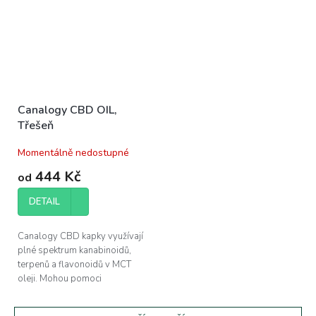
Canalogy CBD OIL,
Třešeň
Momentálně nedostupné
444 Kč
od
DETAIL
Canalogy CBD kapky využívají
plné spektrum kanabinoidů,
terpenů a flavonoidů v MCT
oleji. Mohou pomoci
při regeneraci svalů a zlepšení
kvality vašeho...