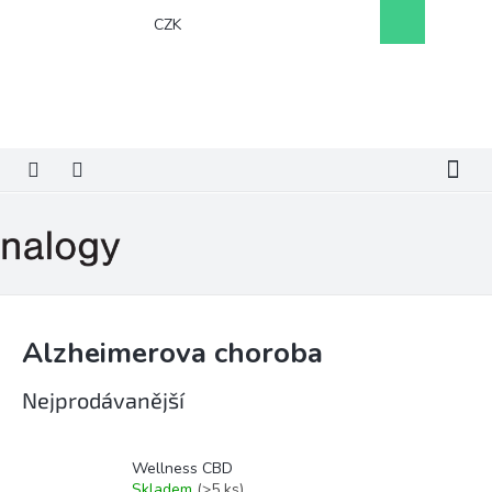
Přejít
Nákupní
CZK
na
košík
obsah
Alzheimerova choroba
Nejprodávanější
Wellness CBD
Skladem
(>5 ks)