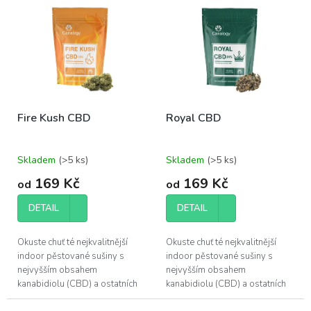
r
ý
o
p
d
i
u
s
k
p
t
r
ů
o
Fire Kush CBD
Royal CBD
d
u
k
Skladem
(>5 ks)
Skladem
(>5 ks)
t
ů
169 Kč
169 Kč
od
od
DETAIL
DETAIL
Okuste chuť té nejkvalitnější
Okuste chuť té nejkvalitnější
indoor pěstované sušiny s
indoor pěstované sušiny s
nejvyšším obsahem
nejvyšším obsahem
kanabidiolu (CBD) a ostatních
kanabidiolu (CBD) a ostatních
účinných látek, které konopí
účinných látek, které konopí