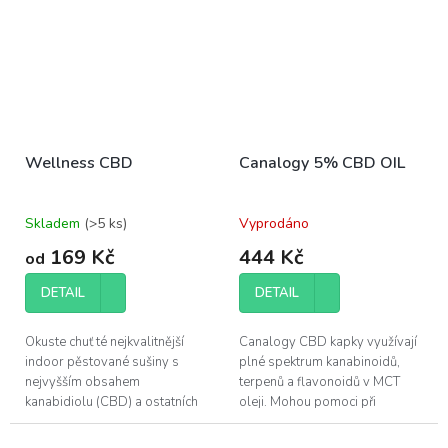
Wellness CBD
Canalogy 5% CBD OIL
Skladem
(>5 ks)
Vyprodáno
169 Kč
444 Kč
od
DETAIL
DETAIL
Okuste chuť té nejkvalitnější
Canalogy CBD kapky využívají
indoor pěstované sušiny s
plné spektrum kanabinoidů,
nejvyšším obsahem
terpenů a flavonoidů v MCT
kanabidiolu (CBD) a ostatních
oleji. Mohou pomoci při
účinných látek, které konopí
regeneraci svalů a zlepšení
poskytuje.
kvality vašeho spánku.