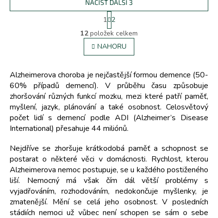
NAČÍST DALŠÍ 3
S
1
2
t
O
r
12
položek celkem
v
á
l
NAHORU
n
á
k
d
o
v
a
Alzheimerova choroba je nejčastější formou demence (50-
á
c
60% případů demencí). V průběhu času způsobuje
n
í
zhoršování různých funkcí mozku, mezi které patří paměť,
í
p
myšlení, jazyk, plánování a také osobnost. Celosvětový
r
počet lidí s demencí podle ADI (Alzheimer’s Disease
v
International) přesahuje 44 miliónů.
k
y
Nejdříve se zhoršuje krátkodobá paměť a schopnost se
v
ý
postarat o některé věci v domácnosti. Rychlost, kterou
p
Alzheimerova nemoc postupuje, se u každého postiženého
i
liší. Nemocný má však čím dál větší problémy s
s
vyjadřováním, rozhodováním, nedokončuje myšlenky, je
u
zmatenější. Mění se celá jeho osobnost. V posledních
stádiích nemoci už vůbec není schopen se sám o sebe