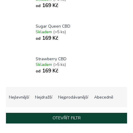
169 Kč
od
Sugar Queen CBD
Skladem
(>5 ks)
169 Kč
od
Strawberry CBD
Skladem
(>5 ks)
169 Kč
od
Ř
a
Nejlevnější
Nejdražší
Nejprodávanější
Abecedně
z
e
n
OTEVŘÍT FILTR
í
p
V