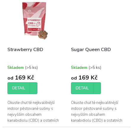
poskytuje.
poskytuje.
Strawberry CBD
Sugar Queen CBD
Skladem
(>5 ks)
Skladem
(>5 ks)
169 Kč
169 Kč
od
od
DETAIL
DETAIL
Okuste chuť té nejkvalitnější
Okuste chuť té nejkvalitnější
indoor pěstované sušiny s
indoor pěstované sušiny s
nejvyšším obsahem
nejvyšším obsahem
kanabidiolu (CBD) a ostatních
kanabidiolu (CBD) a ostatních
účinných látek, které konopí
účinných látek, které konopí
poskytuje.
poskytuje.