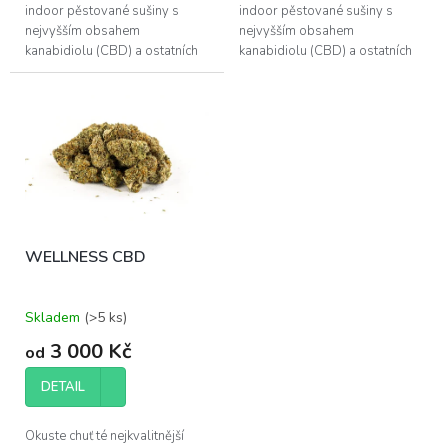
indoor pěstované sušiny s
indoor pěstované sušiny s
nejvyšším obsahem
nejvyšším obsahem
kanabidiolu (CBD) a ostatních
kanabidiolu (CBD) a ostatních
účinných látek, které konopí
účinných látek, které konopí
poskytuje.
poskytuje.
WELLNESS CBD
Skladem
(>5 ks)
3 000 Kč
od
DETAIL
Okuste chuť té nejkvalitnější