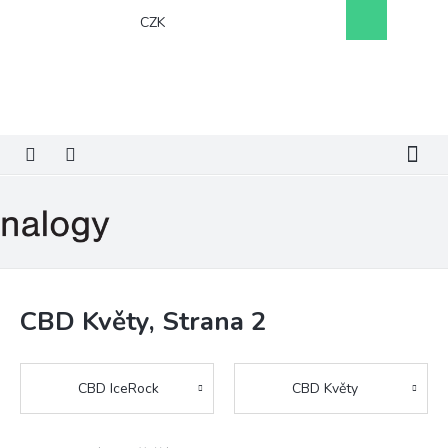
Přejít
Nákupní
CZK
na
košík
obsah
CBD Květy
, Strana 2
CBD IceRock
CBD Květy