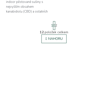
indoor pěstované sušiny s
nejvyšším obsahem
kanabidiolu (CBD) a ostatních
účinných látek, které konopí
poskytuje.
S
1
2
t
r
12
položek celkem
O
á
v
NAHORU
n
l
k
á
o
v
d
á
a
n
c
í
í
p
r
v
k
y
v
ý
p
i