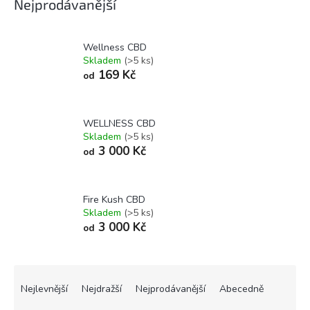
Nejprodávanější
Wellness CBD
Skladem
(>5 ks)
169 Kč
od
WELLNESS CBD
Skladem
(>5 ks)
3 000 Kč
od
Fire Kush CBD
Skladem
(>5 ks)
3 000 Kč
od
Ř
a
Nejlevnější
Nejdražší
Nejprodávanější
Abecedně
z