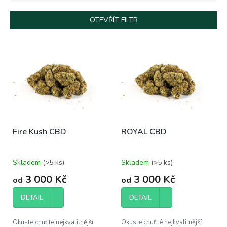
e
n
OTEVŘÍT FILTR
í
p
V
r
ý
o
p
d
i
u
s
k
p
t
r
ů
o
Fire Kush CBD
ROYAL CBD
d
u
k
Skladem
(>5 ks)
Skladem
(>5 ks)
t
ů
3 000 Kč
3 000 Kč
od
od
DETAIL
DETAIL
Okuste chuť té nejkvalitnější
Okuste chuť té nejkvalitnější