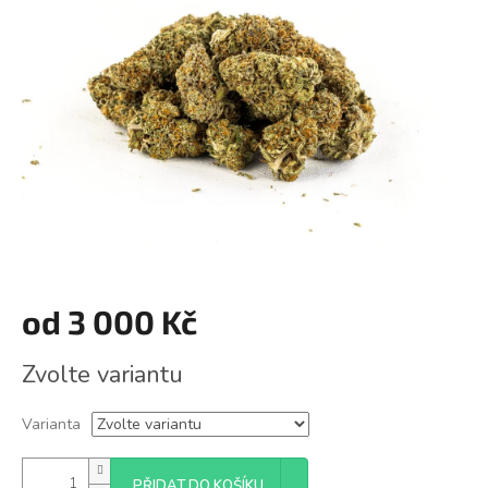
z
5
hvězdiček.
od
3 000 Kč
Měrná
Zvolte variantu
cena:
Varianta
PŘIDAT DO KOŠÍKU