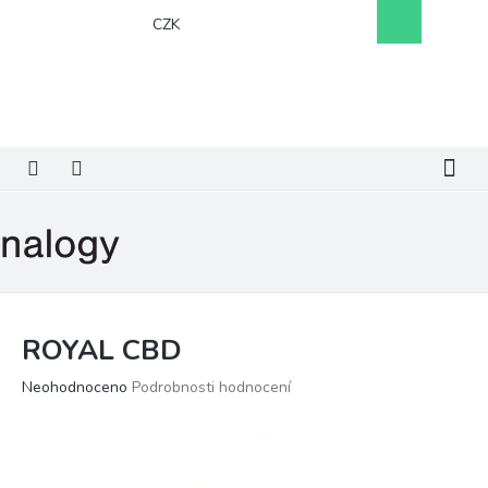
Přejít
Nákupní
CZK
na
košík
obsah
ROYAL CBD
Průměrné
Neohodnoceno
Podrobnosti hodnocení
hodnocení
produktu
je
0,0