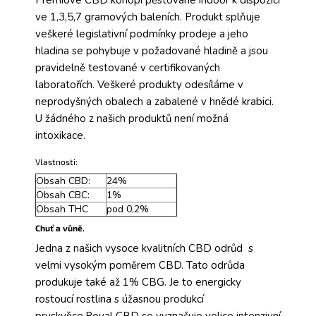
Prémiové CBD konopí pěstované indoor k dispozici
ve 1,3,5,7 gramových baleních. Produkt splňuje
veškeré legislativní podmínky prodeje a jeho
hladina se pohybuje v požadované hladině a jsou
pravidelně testované v certifikovaných
laboratořích. Veškeré produkty odesíláme v
neprodyšných obalech a zabalené v hnědé krabici.
U žádného z našich produktů není možná
intoxikace.
Vlastnosti:
Obsah CBD:
24%
Obsah CBC:
1%
Obsah THC
pod 0,2%
Chuť a vůně.
Jedna z našich vysoce kvalitních CBD odrůd s
velmi vysokým poměrem CBD. Tato odrůda
produkuje také až 1% CBG. Je to energicky
rostoucí rostlina s úžasnou produkcí