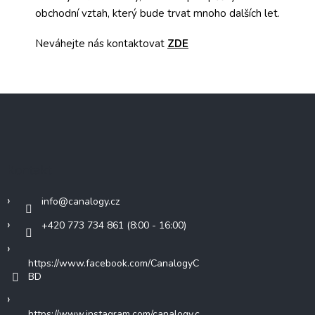
obchodní vztah, který bude trvat mnoho dalších let.
Neváhejte nás kontaktovat
ZDE
Z
á
p
a
t
Kontakt
í
info
@
canalogy.cz
+420 773 734 861 (8:00 - 16:00)
https://www.facebook.com/CanalogyC
BD
https://www.instagram.com/canalogy.c