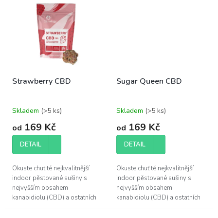
poskytuje.
poskytuje.
Strawberry CBD
Sugar Queen CBD
Skladem
(>5 ks)
Skladem
(>5 ks)
169 Kč
169 Kč
od
od
DETAIL
DETAIL
Okuste chuť té nejkvalitnější
Okuste chuť té nejkvalitnější
indoor pěstované sušiny s
indoor pěstované sušiny s
nejvyšším obsahem
nejvyšším obsahem
kanabidiolu (CBD) a ostatních
kanabidiolu (CBD) a ostatních
účinných látek, které konopí
účinných látek, které konopí
poskytuje.
poskytuje.