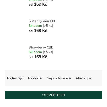
169 Kč
od
Sugar Queen CBD
Skladem
(>5 ks)
169 Kč
od
Strawberry CBD
Skladem
(>5 ks)
169 Kč
od
Ř
a
Nejlevnější
Nejdražší
Nejprodávanější
Abecedně
z
e
n
OTEVŘÍT FILTR
í
p
V