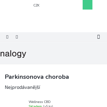
Přejít
Nákupní
CZK
na
košík
obsah
Parkinsonova choroba
Nejprodávanější
Wellness CBD
Skladem
(>5 ks)