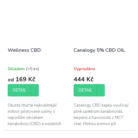
Wellness CBD
Canalogy 5% CBD OIL
Skladem
(>5 ks)
Vyprodáno
169 Kč
444 Kč
od
DETAIL
DETAIL
Okuste chuť té nejkvalitnější
Canalogy CBD kapky využívají
indoor pěstované sušiny s
plné spektrum kanabinoidů,
nejvyšším obsahem
terpenů a flavonoidů v MCT
kanabidiolu (CBD) a ostatních
oleji. Mohou pomoci při
účinných látek, které konopí
regeneraci svalů a zlepšení
poskytuje.
kvality vašeho spánku.