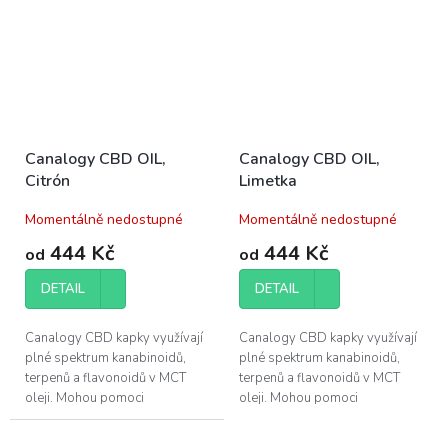
Canalogy CBD OIL,
Canalogy CBD OIL,
Citrón
Limetka
Momentálně nedostupné
Momentálně nedostupné
444 Kč
444 Kč
od
od
DETAIL
DETAIL
Canalogy CBD kapky využívají
Canalogy CBD kapky využívají
plné spektrum kanabinoidů,
plné spektrum kanabinoidů,
terpenů a flavonoidů v MCT
terpenů a flavonoidů v MCT
oleji. Mohou pomoci
oleji. Mohou pomoci
při regeneraci svalů a zlepšení
při regeneraci svalů a zlepšení
kvality vašeho...
kvality vašeho...