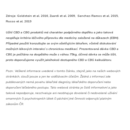
Zdroje: Goldstein et al. 2016, Zuardi et al. 2009, Sanchez-Ramos et al. 2015,
Russo et al. 2019
Užití CBD a CBG produktů má charakter podpůrného doplňku a jako taková
nesplňuje kritéria léčivého přípravku dle medicíny založené na důkazech (EBM).
Případné použití konzultujte se svým ošetřujícím lékařem, včetně diskutování
možných lékových interakcí s chronickou medikací. Prezentovaná dávka CBD a
CBG je počítána na dospělého muže s váhou 75kg, účinná dávka se může lišit,
proto doporučujeme využít jakéhokoli dostupného CBD a CBG kalkulátoru.
Pozn.:
Veškeré informace uvedené v tomto článku, stejně jako na našich webových
stránkách, slouží pouze a jen ke vzdělávacím účelům. Žádná z informací zde
publikovaných nemá povahu lékařské diagnózy, lékařského doporučení nebo
doporučení léčebného postupu. Tato webová stránka je čistě informativní a jako
taková nepodporuje, neschvaluje ani neobhajuje dovolené či nedovolené užívání
omamných či psychotropních látek či páchání jiné činnosti odporující platným
zákonům ČR.