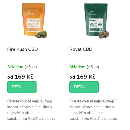
r
ý
o
p
d
i
u
s
k
p
t
r
ů
o
Fire Kush CBD
Royal CBD
d
u
k
Skladem
(>5 ks)
Skladem
(>5 ks)
t
ů
169 Kč
169 Kč
od
od
DETAIL
DETAIL
Okuste chuť té nejkvalitnější
Okuste chuť té nejkvalitnější
indoor pěstované sušiny s
indoor pěstované sušiny s
nejvyšším obsahem
nejvyšším obsahem
kanabidiolu (CBD) a ostatních
kanabidiolu (CBD) a ostatních
účinných látek, které konopí
účinných látek, které konopí