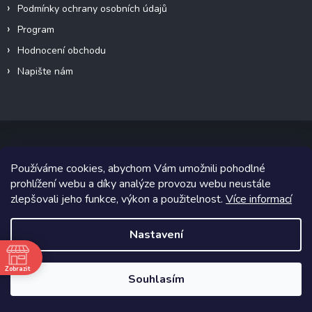
Podmínky ochrany osobních údajů
Program
Hodnocení obchodu
Napište nám
Používáme cookies, abychom Vám umožnili pohodlné
Copyright 2026
Canalogy.cz
. Všechna práva vyhrazena.
prohlížení webu a díky analýze provozu webu neustále
zlepšovali jeho funkce, výkon a použitelnost.
Více informací
Grafický návrh vytvořil a na Shoptet implementoval
Tomáš Hlad
&
Shoptetak.cz
.
Nastavení
Vytvořil Shoptet
Zobrazit
Souhlasím
ě