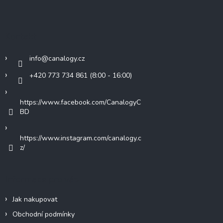
p
a
t
Kontakt
í
info
@
canalogy.cz
+420 773 734 861 (8:00 - 16:00)
https://www.facebook.com/CanalogyC
BD
https://www.instagram.com/canalogy.c
z/
Informace pro vás
Jak nakupovat
Obchodní podmínky