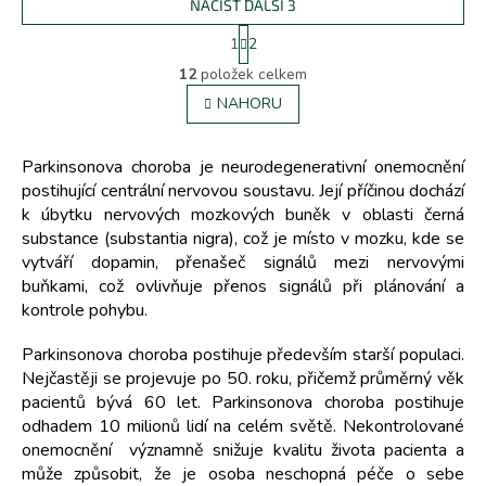
NAČÍST DALŠÍ 3
S
1
2
t
O
r
12
položek celkem
v
á
l
NAHORU
n
á
k
d
o
v
a
Parkinsonova choroba je neurodegenerativní onemocnění
á
c
postihující centrální nervovou soustavu. Její příčinou dochází
n
í
k úbytku nervových mozkových buněk v oblasti černá
í
p
substance (substantia nigra), což je místo v mozku, kde se
r
vytváří dopamin, přenašeč signálů mezi nervovými
v
buňkami, což ovlivňuje přenos signálů při plánování a
k
kontrole pohybu.
y
v
ý
Parkinsonova choroba postihuje především starší populaci.
p
Nejčastěji se projevuje po 50. roku, přičemž průměrný věk
i
pacientů bývá 60 let. Parkinsonova choroba postihuje
s
odhadem 10 milionů lidí na celém světě. Nekontrolované
u
onemocnění významně snižuje kvalitu života pacienta a
může způsobit, že je osoba neschopná péče o sebe