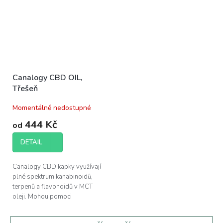
Canalogy CBD OIL,
Třešeň
Momentálně nedostupné
444 Kč
od
DETAIL
Canalogy CBD kapky využívají
plné spektrum kanabinoidů,
terpenů a flavonoidů v MCT
oleji. Mohou pomoci
při regeneraci svalů a zlepšení
kvality vašeho...