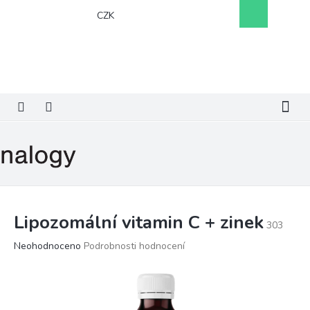
Přejít
Nákupní
CZK
na
košík
obsah
Lipozomální vitamin C + zinek
303
Průměrné
Neohodnoceno
Podrobnosti hodnocení
hodnocení
produktu
je
0,0