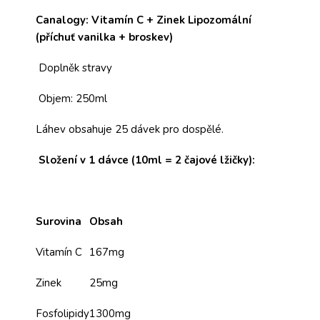
Canalogy: Vitamín C + Zinek Lipozomální
(příchuť vanilka + broskev)
Doplněk stravy
Objem: 250ml
Láhev obsahuje 25 dávek pro dospělé.
Složení v 1 dávce (10ml = 2 čajové lžičky):
Surovina
Obsah
Vitamín C
167mg
Zinek
25mg
Fosfolipidy
1300mg