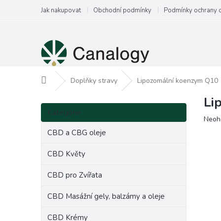
Přejít
Jak nakupovat
Obchodní podmínky
Podmínky ochrany 
na
obsah
Domů
Doplňky stravy
Lipozomální koenzym Q10
Li
P
Přeskočit
o
Kategorie
kategorie
Prům
Neoh
s
hodn
t
CBD a CBG oleje
produ
r
je
a
CBD Květy
0,0
n
z
CBD pro Zvířata
5
n
hvězd
í
CBD Masážní gely, balzámy a oleje
p
a
CBD Krémy
n