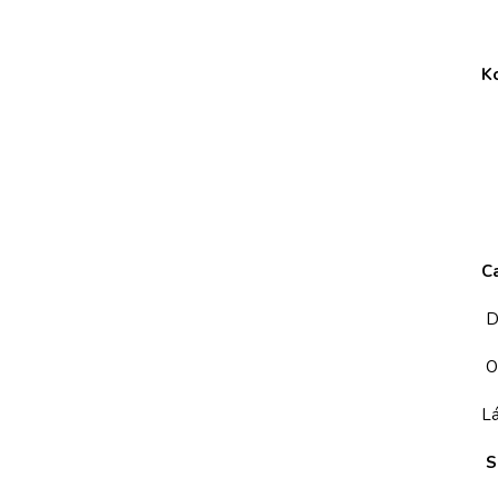
K
C
D
O
Lá
S