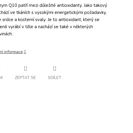
ym Q10 patří mezi důležité antioxidanty. Jako takový
chází ve tkáních s vysokými energetickými požadavky,
e srdce a kosterní svaly. Je to antioxidant, který se
zeně vyrábí v těle a nachází se také v některých
vinách.
ní informace
SK
ZEPTAT SE
SDÍLET