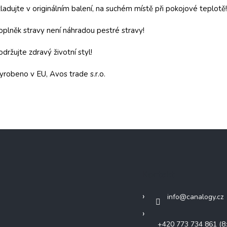
ladujte v originálním balení, na suchém místě při pokojové teplotě!
plněk stravy není náhradou pestré stravy!
držujte zdravý životní styl!
yrobeno v EU, Avos trade s.r.o.
Kontakt
info
@
canalogy.cz
+420 773 734 861 (8: