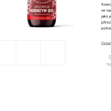
Koenz
se na
jako j
přiro
potra
Detail
TI