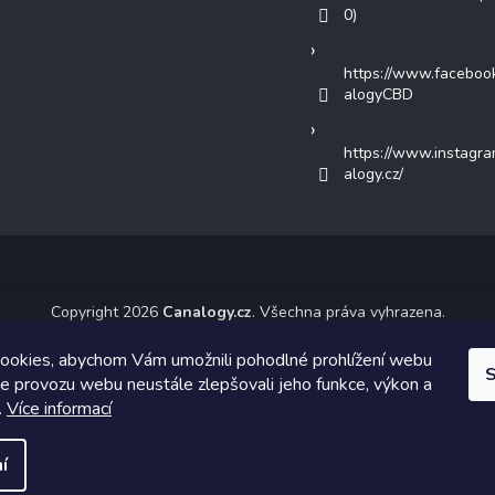
0)
https://www.faceboo
alogyCBD
https://www.instagr
alogy.cz/
Copyright 2026
Canalogy.cz
. Všechna práva vyhrazena.
ický návrh vytvořil a na Shoptet implementoval
Tomáš Hlad
&
Shoptet
ookies, abychom Vám umožnili pohodlné prohlížení webu
S
ze provozu webu neustále zlepšovali jeho funkce, výkon a
Vytvořil Shoptet
.
Více informací
í