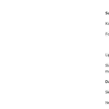
S
K
Fo
Li
Sl
ma
D
Sk
Ne