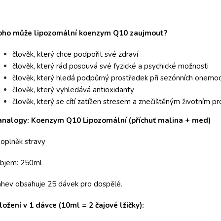
oho může lipozomální koenzym Q10 zaujmout?
člověk, který chce podpořit své zdraví
člověk, který rád posouvá své fyzické a psychické možnosti
člověk, který hledá podpůrný prostředek při sezónních onemo
člověk, který vyhledává antioxidanty
člověk, který se cítí zatížen stresem a znečištěným životním pr
analogy: Koenzym Q10 Lipozomální (příchuť malina + med)
oplněk stravy
bjem: 250ml
hev obsahuje 25 dávek pro dospělé.
ložení v 1 dávce (10ml = 2 čajové lžičky):