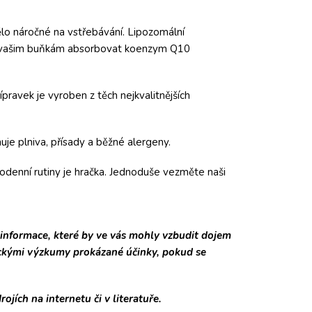
lo náročné na vstřebávání. Lipozomální
je vašim buňkám absorbovat koenzym Q10
pravek je vyroben z těch nejkvalitnějších
je plniva, přísady a běžné alergeny.
odenní rutiny je hračka. Jednoduše vezměte naši
informace, které by ve vás mohly vzbudit dojem
eckými výzkumy prokázané účinky, pokud se
jích na internetu či v literatuře.