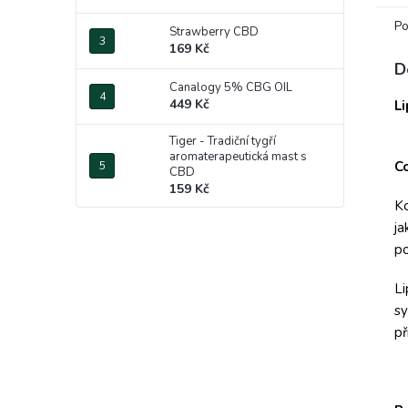
Po
Strawberry CBD
169 Kč
D
Canalogy 5% CBG OIL
449 Kč
L
Tiger - Tradiční tygří
aromaterapeutická mast s
C
CBD
159 Kč
Ko
ja
po
Li
sy
př