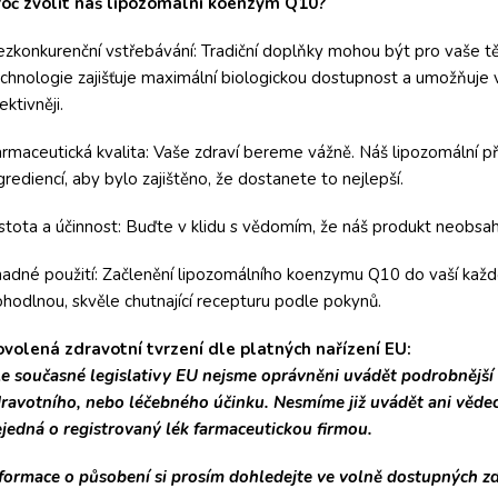
roč zvolit náš lipozomální koenzym Q10?
zkonkurenční vstřebávání: Tradiční doplňky mohou být pro vaše tě
chnologie zajišťuje maximální biologickou dostupnost a umožňu
ektivněji.
rmaceutická kvalita: Vaše zdraví bereme vážně. Náš lipozomální pří
grediencí, aby bylo zajištěno, že dostanete to nejlepší.
stota a účinnost: Buďte v klidu s vědomím, že náš produkt neobsahu
adné použití: Začlenění lipozomálního koenzymu Q10 do vaší každ
hodlnou, skvěle chutnající recepturu podle pokynů.
volená zdravotní tvrzení dle platných nařízení EU:
e současné legislativy EU nejsme oprávněni uvádět podrobnější 
ravotního, nebo léčebného účinku. Nesmíme již uvádět ani věd
jedná o registrovaný lék farmaceutickou firmou.
formace o působení si prosím dohledejte ve volně dostupných zdro