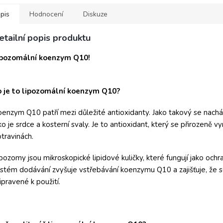
pis
Hodnocení
Diskuze
etailní popis produktu
ipozomální koenzym Q10!
o je to lipozomální koenzym Q10?
enzym Q10 patří mezi důležité antioxidanty. Jako takový se nachá
ko je srdce a kosterní svaly. Je to antioxidant, který se přirozeně v
travinách.
pozomy jsou mikroskopické lipidové kuličky, které fungují jako ochr
stém dodávání zvyšuje vstřebávání koenzymu Q10 a zajišťuje, že
ipravené k použití.