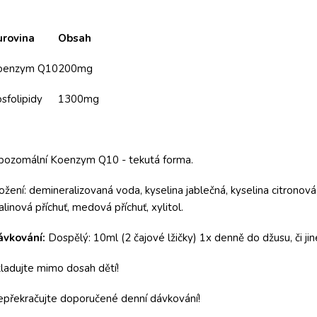
urovina
Obsah
oenzym Q10
200mg
sfolipidy
1300mg
pozomální Koenzym Q10 - tekutá forma.
ožení: demineralizovaná voda, kyselina jablečná, kyselina citronová
linová příchuť, medová příchuť, xylitol.
ávkování:
Dospělý: 10ml (2 čajové lžičky) 1x denně do džusu, či j
ladujte mimo dosah dětí!
překračujte doporučené denní dávkování!