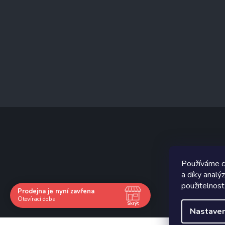
Graf
Používáme c
a díky analý
použitelnost
Prodejna je nyní zavřena
Otevírací doba
Skrýt
Nastaven
Navštivte nás osobně