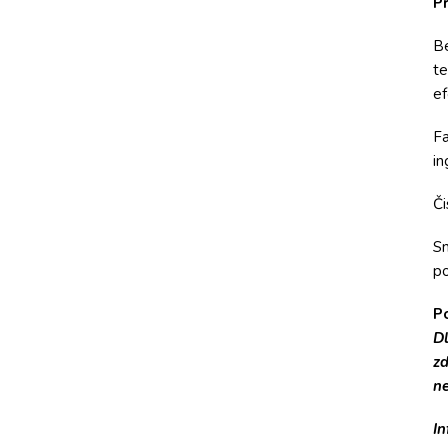
P
Be
te
ef
Fa
in
Či
Sn
po
Po
Dl
zd
ne
In