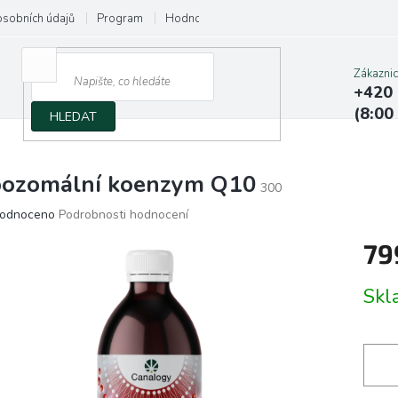
osobních údajů
Program
Hodnocení obchodu
Napište nám
Zákazni
+420 
(8:00
HLEDAT
pozomální koenzym Q10
300
ěrné
odnoceno
Podrobnosti hodnocení
ocení
79
ktu
Měrn
Sk
cena:
iček.