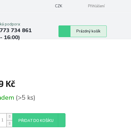
CZK
Přihlášení
cká podpora:
773 734 861
Nákupní
Prázdný košík
 - 16:00)
košík
9 Kč
á
ladem
(>5 ks)
PŘIDAT DO KOŠÍKU