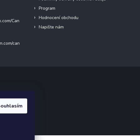
Program
Hodnocení obchodu
k.com/Can
Napište nám
am.com/can
ak.cz
.
ouhlasím