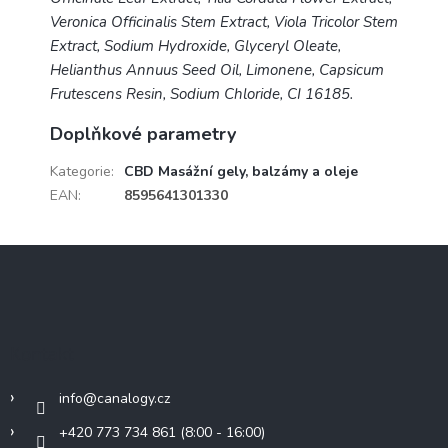
Veronica Officinalis Stem Extract, Viola Tricolor Stem
Extract, Sodium Hydroxide, Glyceryl Oleate,
Helianthus Annuus Seed Oil, Limonene, Capsicum
Frutescens Resin, Sodium Chloride, CI 16185.
Doplňkové parametry
Kategorie
:
CBD Masážní gely, balzámy a oleje
EAN
:
8595641301330
Z
á
p
a
t
Kontakt
í
info
@
canalogy.cz
+420 773 734 861 (8:00 - 16:00)