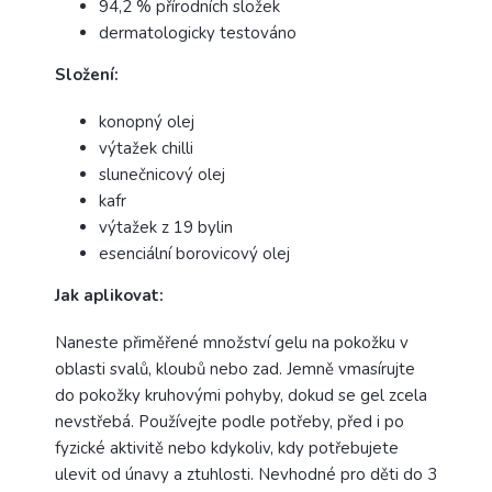
94,2 % přírodních složek
dermatologicky testováno
Složení:
konopný olej
výtažek chilli
slunečnicový olej
kafr
výtažek z 19 bylin
esenciální borovicový olej
Jak aplikovat:
Naneste přiměřené množství gelu na pokožku v
oblasti svalů, kloubů nebo zad. Jemně vmasírujte
do pokožky kruhovými pohyby, dokud se gel zcela
nevstřebá. Používejte podle potřeby, před i po
fyzické aktivitě nebo kdykoliv, kdy potřebujete
ulevit od únavy a ztuhlosti. Nevhodné pro děti do 3