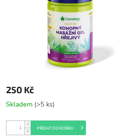
z
5
hvězdiček.
250 Kč
Měrná
Skladem
(>5 ks)
cena:
PŘIDAT DO KOŠÍKU