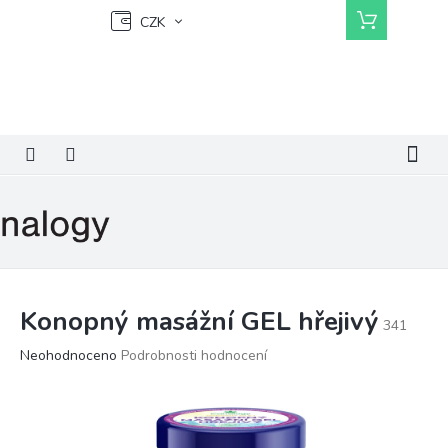
Přejít
Nákupní
CZK
na
košík
obsah
Konopný masážní GEL hřejivý
341
Průměrné
Neohodnoceno
Podrobnosti hodnocení
hodnocení
produktu
je
0,0