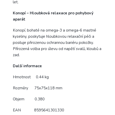
let.
Konopí – Hloubková relaxace pro pohybový
aparát
Konopí, bohaté na omega-3 a omega-6 mastné
kyseliny, poskytuje hloubkovou relaxační péči a
posiluje přirozenou ochrannou bariéru pokožky.
Přírozená volba pro úlevu od napětí svalů, kloubů a
zad.
Další informace
Hmotnost
0.44 kg
Rozměry
75x75x118 mm
Objem
0.380
EAN
8595641301330