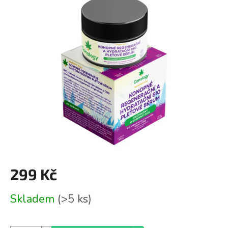
je
0,0
z
5
hvězdiček.
299 Kč
Měrná
Skladem
(>5 ks)
cena: