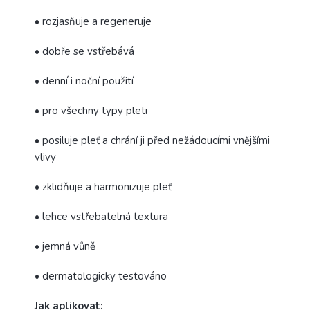
• rozjasňuje a regeneruje
• dobře se vstřebává
• denní i noční použití
• pro všechny typy pleti
• posiluje pleť a chrání ji před nežádoucími vnějšími
vlivy
• zklidňuje a harmonizuje pleť
• lehce vstřebatelná textura
• jemná vůně
• dermatologicky testováno
Jak aplikovat: