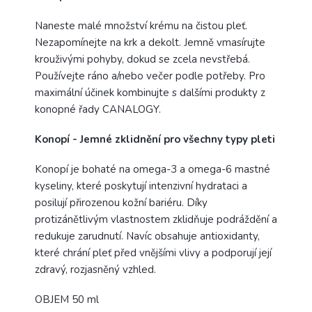
Naneste malé množství krému na čistou pleť.
Nezapomínejte na krk a dekolt. Jemně vmasírujte
krouživými pohyby, dokud se zcela nevstřebá.
Používejte ráno a/nebo večer podle potřeby. Pro
maximální účinek kombinujte s dalšími produkty z
konopné řady CANALOGY.
Konopí - Jemné zklidnění pro všechny typy pleti
Konopí je bohaté na omega-3 a omega-6 mastné
kyseliny, které poskytují intenzivní hydrataci a
posilují přirozenou kožní bariéru. Díky
protizánětlivým vlastnostem zklidňuje podráždění a
redukuje zarudnutí. Navíc obsahuje antioxidanty,
které chrání pleť před vnějšími vlivy a podporují její
zdravý, rozjasněný vzhled.
OBJEM 50 ml