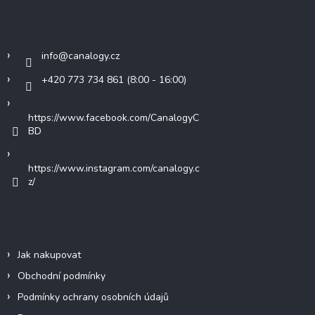
a
t
Kontakt
í
info
@
canalogy.cz
+420 773 734 861 (8:00 - 16:00)
https://www.facebook.com/CanalogyC
BD
https://www.instagram.com/canalogy.c
z/
Informace pro vás
Jak nakupovat
Obchodní podmínky
Podmínky ochrany osobních údajů