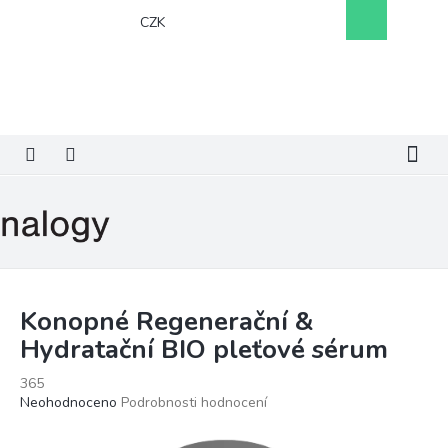
Přejít
Nákupní
CZK
na
košík
obsah
Konopné Regenerační &
Hydratační BIO pleťové sérum
365
Průměrné
Neohodnoceno
Podrobnosti hodnocení
hodnocení
produktu