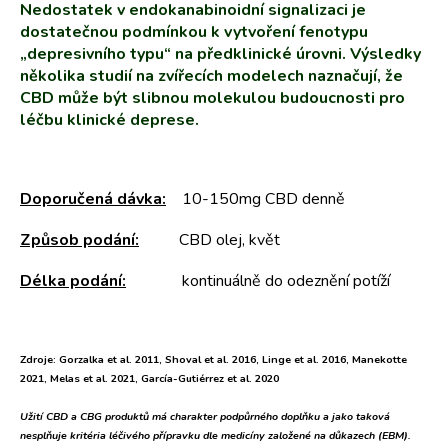
Nedostatek v endokanabinoidní signalizaci je
dostatečnou podmínkou k vytvoření fenotypu
„depresivního typu“ na předklinické úrovni. Výsledky
několika studií na zvířecích modelech naznačují, že
CBD může být slibnou molekulou budoucnosti pro
léčbu klinické deprese.
Doporučená dávka:
10-150mg CBD denně
Způsob podání:
CBD olej, květ
Délka podání:
kontinuálně do odeznění potíží
Zdroje: Gorzalka et al. 2011, Shoval et al. 2016, Linge et al. 2016, Manekotte
2021, Melas et al. 2021, García-Gutiérrez et al. 2020
Užití CBD a CBG produktů má charakter podpůrného doplňku a jako taková
nesplňuje kritéria léčivého přípravku dle medicíny založené na důkazech (EBM).