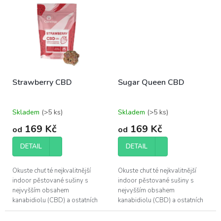
poskytuje.
poskytuje.
Strawberry CBD
Sugar Queen CBD
Skladem
(>5 ks)
Skladem
(>5 ks)
169 Kč
169 Kč
od
od
DETAIL
DETAIL
Okuste chuť té nejkvalitnější
Okuste chuť té nejkvalitnější
indoor pěstované sušiny s
indoor pěstované sušiny s
nejvyšším obsahem
nejvyšším obsahem
kanabidiolu (CBD) a ostatních
kanabidiolu (CBD) a ostatních
účinných látek, které konopí
účinných látek, které konopí
poskytuje.
poskytuje.