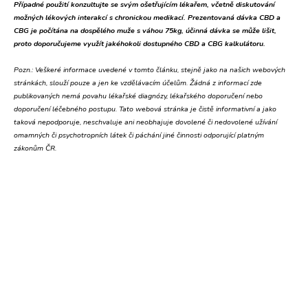
Případné použití konzultujte se svým ošetřujícím lékařem, včetně diskutování
možných lékových interakcí s chronickou medikací. Prezentovaná dávka CBD a
CBG je počítána na dospělého muže s váhou 75kg, účinná dávka se může lišit,
proto doporučujeme využít jakéhokoli dostupného CBD a CBG kalkulátoru.
Pozn.:
Veškeré informace uvedené v tomto článku, stejně jako na našich webových
stránkách, slouží pouze a jen ke vzdělávacím účelům. Žádná z informací zde
publikovaných nemá povahu lékařské diagnózy, lékařského doporučení nebo
doporučení léčebného postupu. Tato webová stránka je čistě informativní a jako
taková nepodporuje, neschvaluje ani neobhajuje dovolené či nedovolené užívání
omamných či psychotropních látek či páchání jiné činnosti odporující platným
zákonům ČR.