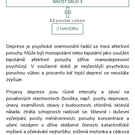
NAČÍST DALŠÍ 3
S
1
2
t
O
r
12
položek celkem
v
á
l
NAHORU
n
á
k
d
o
v
a
Deprese je psychické onemocnění řadící se mezi afektivní
á
c
poruchy. Může být monopolární nebo bipolární jako součást
n
í
bipolárně afektivní poruchy (dříve maniodepresivní
í
p
psychózy). V současné době je nejčastější psychickou
r
poruchou vůbec a procento lidí trpící depresí se neustále
v
zvyšuje.
k
y
Projevy deprese jsou různé intenzity a závisí na
v
ý
povahových vlastnostech člověka, např.: pocity deprivace,
p
únavy, osamělosti, obavy z budoucnosti, stísněná, skleslá
i
nálada, ztráta schopnosti radovat se, tělesné i duševní
s
vyčerpání, pocity méněcennosti, poruchy koncentrace a
u
učení, nezájem o dříve oblíbené činnosti, katastrofické
myšlení a očekávání nejhoršího, snížená motorika a celková