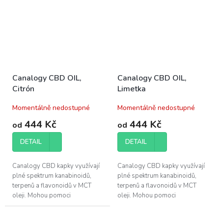
Canalogy CBD OIL,
Canalogy CBD OIL,
Citrón
Limetka
Momentálně nedostupné
Momentálně nedostupné
444 Kč
444 Kč
od
od
DETAIL
DETAIL
Canalogy CBD kapky využívají
Canalogy CBD kapky využívají
plné spektrum kanabinoidů,
plné spektrum kanabinoidů,
terpenů a flavonoidů v MCT
terpenů a flavonoidů v MCT
oleji. Mohou pomoci
oleji. Mohou pomoci
při regeneraci svalů a zlepšení
při regeneraci svalů a zlepšení
kvality vašeho...
kvality vašeho...