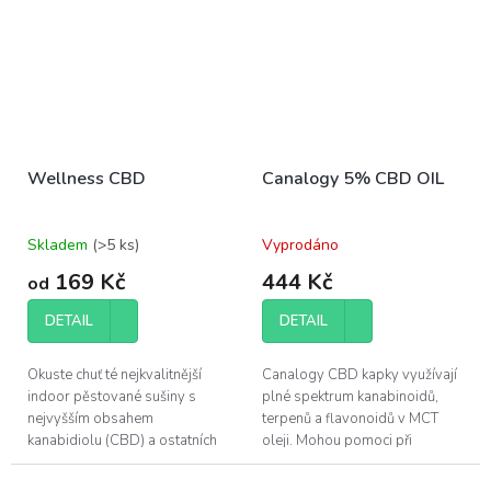
Wellness CBD
Canalogy 5% CBD OIL
Skladem
(>5 ks)
Vyprodáno
169 Kč
444 Kč
od
DETAIL
DETAIL
Okuste chuť té nejkvalitnější
Canalogy CBD kapky využívají
indoor pěstované sušiny s
plné spektrum kanabinoidů,
nejvyšším obsahem
terpenů a flavonoidů v MCT
kanabidiolu (CBD) a ostatních
oleji. Mohou pomoci při
účinných látek, které konopí
regeneraci svalů a zlepšení
poskytuje.
kvality vašeho spánku.