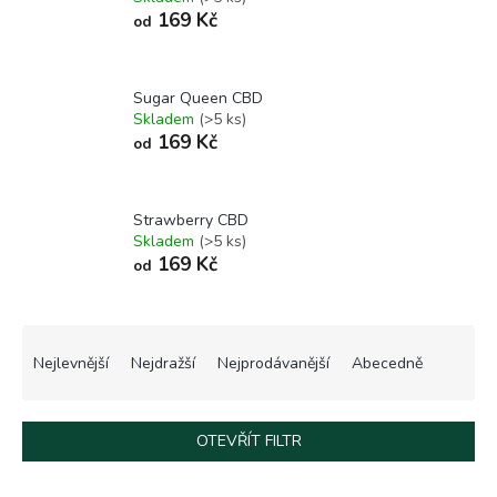
169 Kč
od
Sugar Queen CBD
Skladem
(>5 ks)
169 Kč
od
Strawberry CBD
Skladem
(>5 ks)
169 Kč
od
Ř
a
Nejlevnější
Nejdražší
Nejprodávanější
Abecedně
z
e
n
OTEVŘÍT FILTR
í
p
V