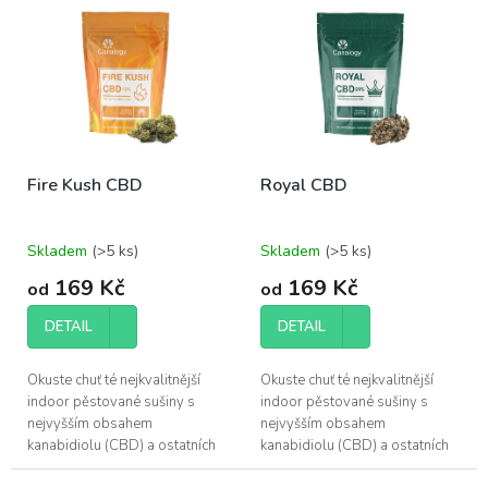
r
ý
o
p
d
i
u
s
k
p
t
r
ů
o
Fire Kush CBD
Royal CBD
d
u
k
Skladem
(>5 ks)
Skladem
(>5 ks)
t
ů
169 Kč
169 Kč
od
od
DETAIL
DETAIL
Okuste chuť té nejkvalitnější
Okuste chuť té nejkvalitnější
indoor pěstované sušiny s
indoor pěstované sušiny s
nejvyšším obsahem
nejvyšším obsahem
kanabidiolu (CBD) a ostatních
kanabidiolu (CBD) a ostatních
účinných látek, které konopí
účinných látek, které konopí