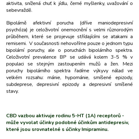
aktivita, snížená chuť k jídlu, černé myšlenky, uvažování o
sebevraždě.
Bipolárně afektivní porucha (dříve maniodepresivní
psychóza) je celoživotní onemocnění s velmi různorodým
průběhem, které se projevuje střídajícími se atakami a
remisemi. V současnosti nehovoříme pouze o jednom typu
bipolární poruchy, ale o poruchách bipolárního spektra.
Celoživotní prevalence BP se udává kolem 3-5 % v
populaci se stejným zastoupením mužů a žen. Mezi
poruchy bipolárního spektra řadíme výkyvy nálad ve
velkém rozsahu: mánie, hypománie, smíšené epizody,
subdeprese, depresivní epizody a depresivní smíšené
stavy.
CBD vazbou aktivuje rodinu 5-HT (1A) receptorů -
může vyvolat účinky podobné účinkům antidepresiv,
které jsou srovnatelné s účinky Imipraminu.