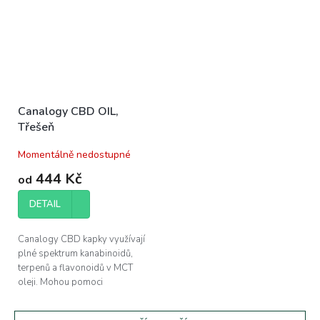
Canalogy CBD OIL,
Třešeň
Momentálně nedostupné
444 Kč
od
DETAIL
Canalogy CBD kapky využívají
plné spektrum kanabinoidů,
terpenů a flavonoidů v MCT
oleji. Mohou pomoci
při regeneraci svalů a zlepšení
kvality vašeho...