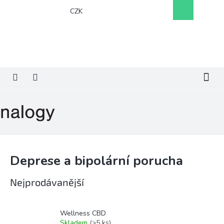
Přejít
Nákupní
CZK
na
košík
obsah
Deprese a bipolární porucha
Nejprodávanější
Wellness CBD
Skladem
(>5 ks)