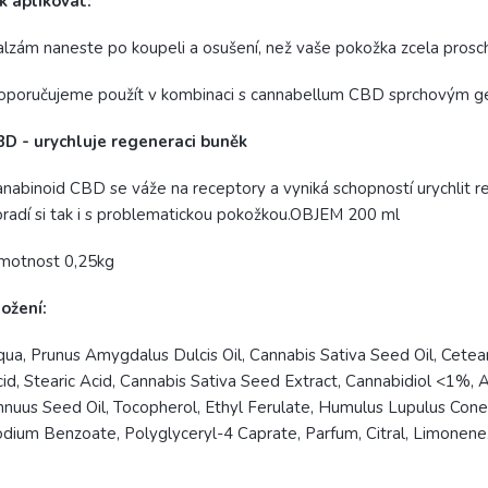
k aplikovat:
lzám naneste po koupeli a osušení, než vaše pokožka zcela prosc
oporučujeme použít v kombinaci s cannabellum CBD sprchovým g
BD - urychluje regeneraci buněk
nabinoid CBD se váže na receptory a vyniká schopností urychlit re
radí si tak i s problematickou pokožkou.OBJEM 200 ml
motnost 0,25kg
ožení:
ua, Prunus Amygdalus Dulcis Oil, Cannabis Sativa Seed Oil, Ceteary
id, Stearic Acid, Cannabis Sativa Seed Extract, Cannabidiol <1%, 
nuus Seed Oil, Tocopherol, Ethyl Ferulate, Humulus Lupulus Cone
dium Benzoate, Polyglyceryl-4 Caprate, Parfum, Citral, Limonene