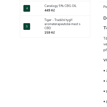
Canalogy 5% CBG OIL
Po
449 Kč
D
Tiger - Tradiční tygří
aromaterapeutická mast s
T
CBD
159 Kč
Tě
ve
př
V
• 
• 
• 
• 