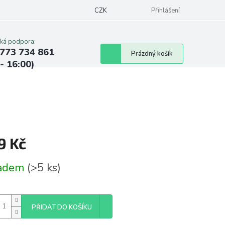
CZK
Přihlášení
cká podpora:
773 734 861
Nákupní
Prázdný košík
 - 16:00)
košík
9 Kč
á
ladem
(>5 ks)
PŘIDAT DO KOŠÍKU