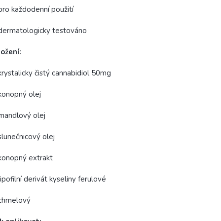
pro každodenní použití
dermatologicky testováno
ožení:
krystalicky čistý cannabidiol 50mg
konopný olej
mandlový olej
slunečnicový olej
konopný extrakt
lipofilní derivát kyseliny ferulové
 chmelový