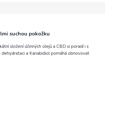
elmi suchou
pokožku
átní složení účinných olejů a CBD si poradí i s
je dehydrataci a Kanabidiol pomáhá obnovovat