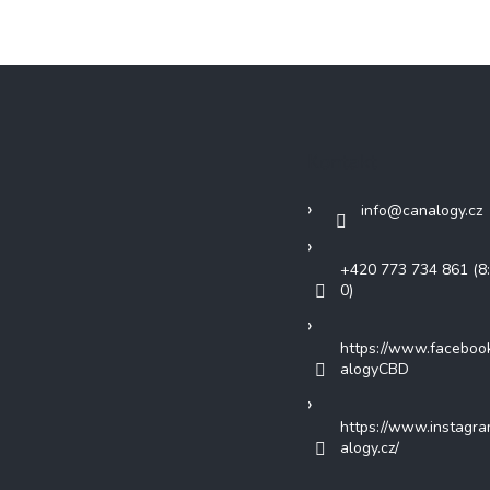
Kontakt
info
@
canalogy.cz
+420 773 734 861 (8:
0)
https://www.faceboo
alogyCBD
https://www.instagr
alogy.cz/