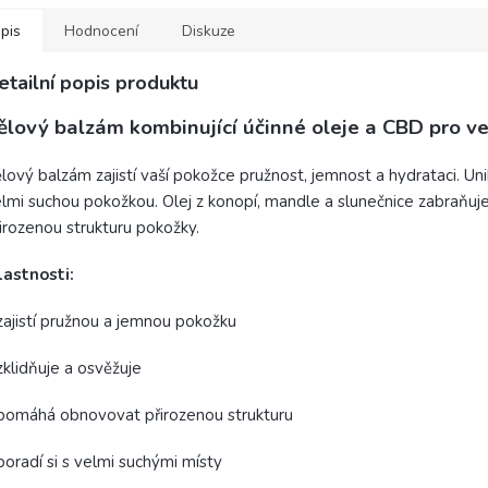
pis
Hodnocení
Diskuze
etailní popis produktu
ělový balzám kombinující účinné oleje a CBD pro v
lový balzám zajistí vaší pokožce pružnost, jemnost a hydrataci. Unik
lmi suchou pokožkou. Olej z konopí, mandle a slunečnice zabraňu
irozenou strukturu pokožky.
lastnosti:
zajistí pružnou a jemnou pokožku
zklidňuje a osvěžuje
pomáhá obnovovat přirozenou strukturu
poradí si s velmi suchými místy