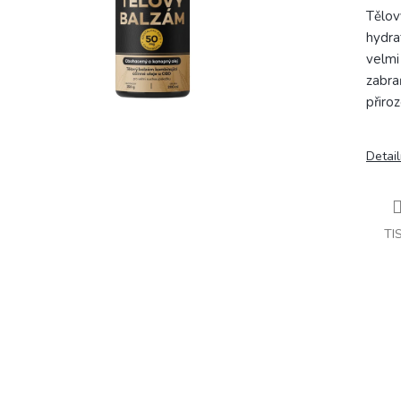
Tělov
hydrat
velmi
zabra
přiro
Detail
TI