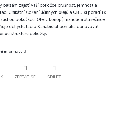
ý balzám zajistí vaší pokožce pružnost, jemnost a
aci. Unikátní složení účinných olejů a CBD si poradí i s
 suchou pokožkou. Olej z konopí, mandle a slunečnice
ňuje dehydrataci a Kanabidiol pomáhá obnovovat
zenou strukturu pokožky.
ní informace
SK
ZEPTAT SE
SDÍLET