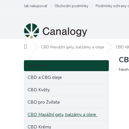
Přejít
Jak nakupovat
Obchodní podmínky
Podmínky ochrany 
na
obsah
Domů
CBD Masážní gely, balzámy a oleje
CBD tě
CB
P
Přeskočit
o
Kategorie
kategorie
Prům
Neoh
s
hodn
t
CBD a CBG oleje
produ
r
je
a
CBD Květy
0,0
n
z
CBD pro Zvířata
5
n
hvězd
í
CBD Masážní gely, balzámy a oleje
p
a
CBD Krémy
n