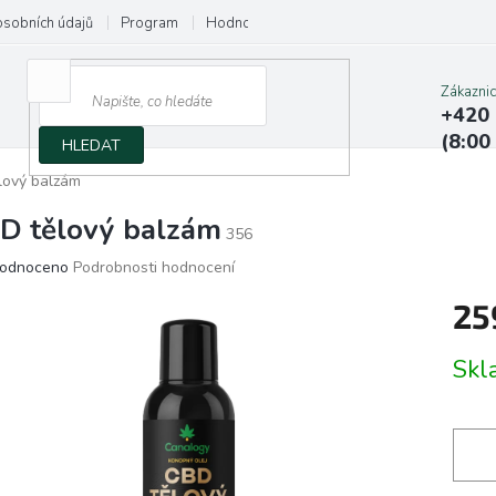
osobních údajů
Program
Hodnocení obchodu
Napište nám
Zákazni
+420 
(8:00
HLEDAT
lový balzám
D tělový balzám
356
ěrné
odnoceno
Podrobnosti hodnocení
ocení
25
ktu
Měrn
Sk
cena:
iček.