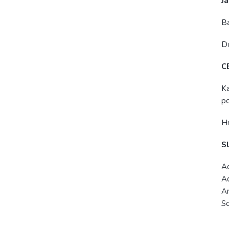
Ja
Ba
D
C
Ka
po
H
Sl
Aq
Ac
An
So