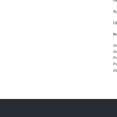
H
R
O
I
Aq
Ac
Pr
Po
Al
Z
á
p