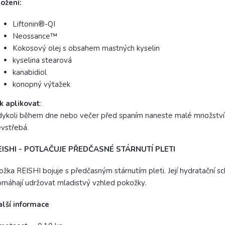
ožení:
Liftonin®-QI
Neossance™
Kokosový olej s obsahem mastných kyselin
kyselina stearová
kanabidiol
konopný výtažek
k aplikovat
:
ykoli během dne nebo večer před spaním naneste malé množství 
vstřebá.
EISHI - POTLAČUJE PŘEDČASNÉ STÁRNUTÍ PLETI
ožka REISHI bojuje s předčasným stárnutím pleti. Její hydratační sc
máhají udržovat mladistvý vzhled pokožky.
alší informace