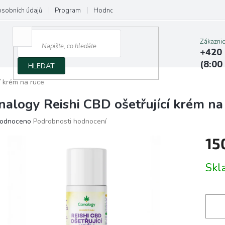
osobních údajů
Program
Hodnocení obchodu
Napište nám
Zákazni
+420 
(8:00
HLEDAT
í krém na ruce
nalogy Reishi CBD ošetřující krém na
ěrné
odnoceno
Podrobnosti hodnocení
ocení
15
ktu
Měrn
Sk
cena:
iček.