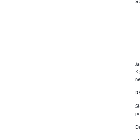
Sl
Ja
Kd
ne
R
Sl
po
D