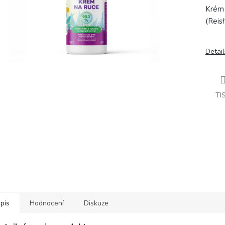
Krém 
(Reis
Detail
TI
pis
Hodnocení
Diskuze