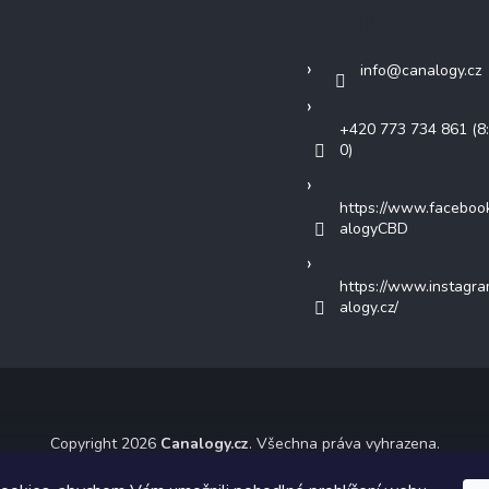
Kontakt
info
@
canalogy.cz
+420 773 734 861 (8:
0)
https://www.faceboo
alogyCBD
https://www.instagr
alogy.cz/
Copyright 2026
Canalogy.cz
. Všechna práva vyhrazena.
ický návrh vytvořil a na Shoptet implementoval
Tomáš Hlad
&
Shoptet