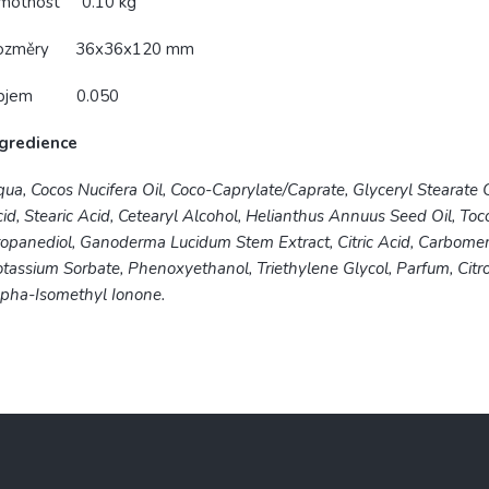
motnost
0.10 kg
ozměry
36x36x120 mm
bjem
0.050
ngredience
ua, Cocos Nucifera Oil, Coco-Caprylate/Caprate, Glyceryl Stearate 
id, Stearic Acid, Cetearyl Alcohol, Helianthus Annuus Seed Oil, Toc
opanediol, Ganoderma Lucidum Stem Extract, Citric Acid, Carbomer,
tassium Sorbate, Phenoxyethanol, Triethylene Glycol, Parfum, Citron
pha-Isomethyl Ionone.