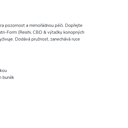
xtra pozornost a mimořádnou péči. Dopřejte
Nutri-Form (Reishi, CBD & výtažky konopných
yživuje. Dodává pružnost, zanechává ruce
ukou
h buněk