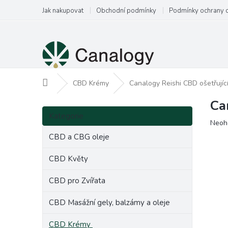
Přejít
Jak nakupovat
Obchodní podmínky
Podmínky ochrany 
na
obsah
Domů
CBD Krémy
Canalogy Reishi CBD ošetřujíc
Ca
P
Přeskočit
o
Kategorie
kategorie
Prům
Neoh
s
hodn
t
CBD a CBG oleje
produ
r
je
a
CBD Květy
0,0
n
z
CBD pro Zvířata
5
n
hvězd
í
CBD Masážní gely, balzámy a oleje
p
a
CBD Krémy
n