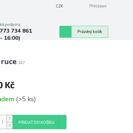
CZK
Přihlášení
cká podpora:
773 734 861
Nákupní
Prázdný košík
 - 16:00)
košík
 ruce
347
0 Kč
á
ladem
(>5 ks)
PŘIDAT DO KOŠÍKU