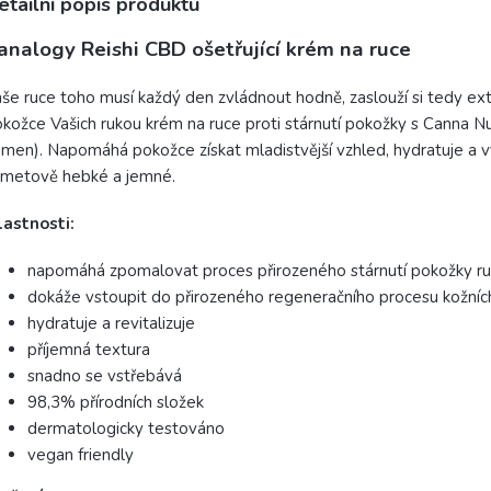
etailní popis produktu
analogy Reishi CBD ošetřující krém na ruce
še ruce toho musí každý den zvládnout hodně, zaslouží si tedy e
kožce Vašich rukou krém na ruce proti stárnutí pokožky s Canna 
men). Napomáhá pokožce získat mladistvější vzhled, hydratuje a v
ametově hebké a jemné.
lastnosti:
napomáhá zpomalovat proces přirozeného stárnutí pokožky r
dokáže vstoupit do přirozeného regeneračního procesu kožníc
hydratuje a revitalizuje
příjemná textura
snadno se vstřebává
98,3% přírodních složek
dermatologicky testováno
vegan friendly