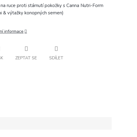
na ruce proti stárnutí pokožky s Canna Nutri-Form
hi & výtažky konopných semen)
ní informace
SK
ZEPTAT SE
SDÍLET