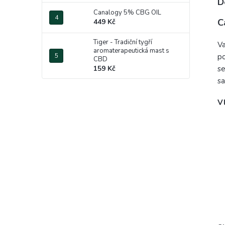
D
Canalogy 5% CBG OIL
C
449 Kč
Tiger - Tradiční tygří
Va
aromaterapeutická mast s
po
CBD
se
159 Kč
s
V