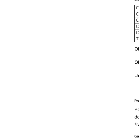
C
C
C
C
C
T
O
O
U
Pr
Po
do
ži
Ga