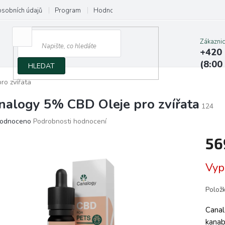
osobních údajů
Program
Hodnocení obchodu
Napište nám
Zákazni
+420 
(8:00
HLEDAT
ro zvířata
nalogy 5% CBD Oleje pro zvířata
124
ěrné
odnoceno
Podrobnosti hodnocení
ocení
56
ktu
Měrn
Vyp
cena:
iček.
Polož
Cana
kanab