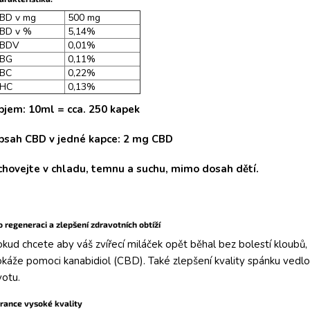
BD v mg
500 mg
BD v %
5,14%
BDV
0,01%
BG
0,11%
BC
0,22%
HC
0,13%
bjem: 10ml = cca. 250 kapek
bsah CBD
v jedné kapce: 2 mg CBD
chovejte
v chladu, temnu a suchu,
mimo dosah dětí.
o regeneraci a zlepšení zdravotních obtíží
kud chcete aby váš zvířecí miláček opět běhal bez bolestí kloubů, či
káže pomoci kanabidiol (CBD). Také zlepšení kvality spánku vedlo 
votu.
rance vysoké kvality