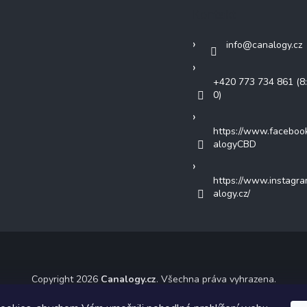
Kontakt
info
@
canalogy.cz
+420 773 734 861 (8:
0)
https://www.faceboo
alogyCBD
https://www.instagr
alogy.cz/
Copyright 2026
Canalogy.cz
. Všechna práva vyhrazena.
ický návrh vytvořil a na Shoptet implementoval
Tomáš Hlad
&
Shoptet