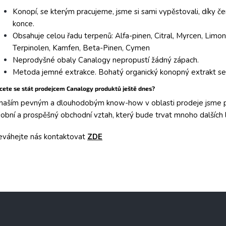
Konopí, se kterým pracujeme, jsme si sami vypěstovali, díky 
konce.
Obsahuje celou řadu terpenů: Alfa-pinen, Citral, Myrcen, Limo
Terpinolen, Kamfen, Beta-Pinen, Cymen
Neprodyšné obaly Canalogy nepropustí žádný zápach.
Metoda jemné extrakce. Bohatý organický konopný extrakt se
cete se stát prodejcem Canalogy produktů ještě dnes?
naším pevným a dlouhodobým know-how v oblasti prodeje jsme př
obní a prospěšný obchodní vztah, který bude trvat mnoho dalších l
eváhejte nás kontaktovat
ZDE