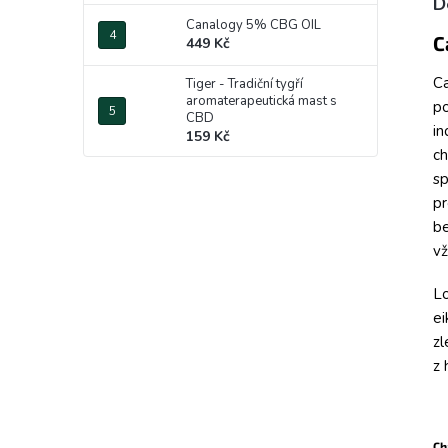
D
Canalogy 5% CBG OIL
C
449 Kč
Ca
Tiger - Tradiční tygří
aromaterapeutická mast s
po
CBD
in
159 Kč
ch
sp
pr
be
vž
Lo
ei
zl
z 
Ch