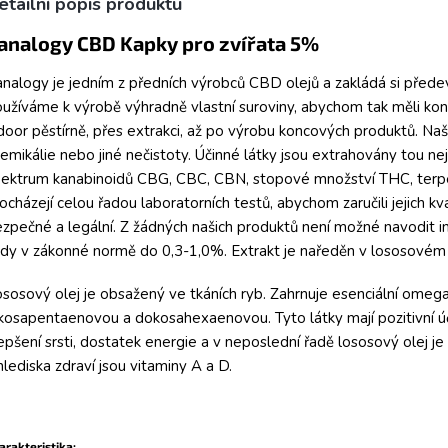
etailní popis produktu
analogy CBD Kapky pro zvířata 5%
nalogy je jedním z předních výrobců CBD olejů a zakládá si přede
užíváme k výrobě výhradně vlastní suroviny, abychom tak měli kont
door pěstírně, přes extrakci, až po výrobu koncových produktů. Na
emikálie nebo jiné nečistoty. Účinné látky jsou extrahovány tou ne
ektrum kanabinoidů CBG, CBC, CBN, stopové množství THC, terpe
ocházejí celou řadou laboratorních testů, abychom zaručili jejich kv
zpečné a legální. Z žádných našich produktů není možné navodit in
dy v zákonné normě do 0,3-1,0%. Extrakt je naředěn v lososovém 
sosový olej je
obsažený ve tkáních ryb. Zahrnuje esenciální ome
kosapentaenovou a dokosahexaenovou. Tyto látky mají pozitivní úč
epšení srsti, dostatek energie a v neposlední řadě lososový olej je
hlediska zdraví jsou vitaminy A a D.
arakteristika: