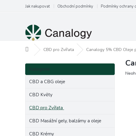
Přejít
Jak nakupovat
Obchodní podmínky
Podmínky ochrany 
na
obsah
Domů
CBD pro Zvířata
Canalogy 5% CBD Oleje p
Ca
P
Přeskočit
o
Kategorie
kategorie
Prům
Neoh
s
hodn
t
CBD a CBG oleje
produ
r
je
a
CBD Květy
0,0
n
z
CBD pro Zvířata
5
n
hvězd
í
CBD Masážní gely, balzámy a oleje
p
a
CBD Krémy
n