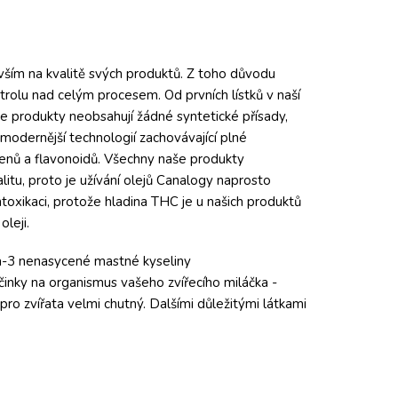
vším na kvalitě svých produktů. Z toho důvodu
rolu nad celým procesem. Od prvních lístků v naší
še produkty neobsahují žádné syntetické přísady,
jmodernější technologií zachovávající plné
nů a flavonoidů. Všechny naše produkty
alitu, proto je užívání olejů Canalogy naprosto
toxikaci, protože hladina THC je u našich produktů
oleji.
ga-3 nenasycené mastné kyseliny
inky na organismus vašeho zvířecího miláčka -
 pro zvířata velmi chutný. Dalšími důležitými látkami