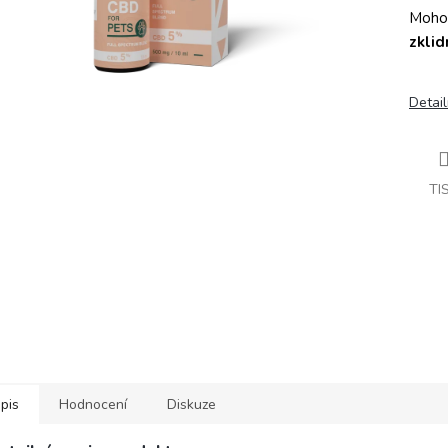
Mohou
zklid
Detail
TI
pis
Hodnocení
Diskuze