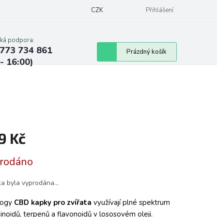
CZK
Přihlášení
cká podpora:
773 734 861
Nákupní
Prázdný košík
 - 16:00)
košík
9 Kč
á
rodáno
ka byla vyprodána…
logy
CBD kapky pro zvířata
využívají plné spektrum
inoidů, terpenů a flavonoidů v lososovém oleji.