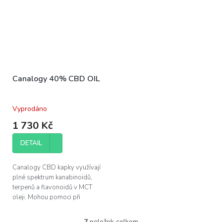
Canalogy 40% CBD OIL
Vyprodáno
1 730 Kč
DETAIL
Canalogy CBD kapky využívají
plné spektrum kanabinoidů,
terpenů a flavonoidů v MCT
oleji. Mohou pomoci při
regeneraci svalů a zlepšení
kvality vašeho spánku.
7
položek celkem