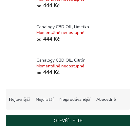
444 Kč
od
Canalogy CBD OIL, Limetka
Momentálně nedostupné
444 Kč
od
Canalogy CBD OIL, Citrón
Momentálně nedostupné
444 Kč
od
Ř
a
Nejlevnější
Nejdražší
Nejprodávanější
Abecedně
z
e
n
OTEVŘÍT FILTR
í
p
V