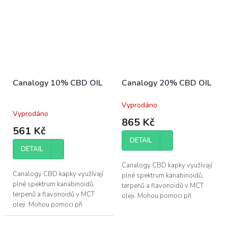
Canalogy 10% CBD OIL
Canalogy 20% CBD OIL
Vyprodáno
Průměrné
Vyprodáno
hodnocení
865 Kč
produktu
561 Kč
je
DETAIL
5,0
DETAIL
z
5
Canalogy CBD kapky využívají
hvězdiček.
Canalogy CBD kapky využívají
plné spektrum kanabinoidů,
plné spektrum kanabinoidů,
terpenů a flavonoidů v MCT
terpenů a flavonoidů v MCT
oleji. Mohou pomoci při
oleji. Mohou pomoci při
regeneraci svalů a zlepšení
regeneraci svalů a zlepšení
kvality vašeho spánku.
kvality vašeho spánku.