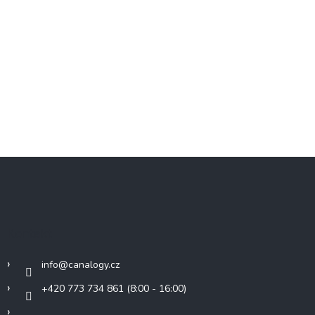
Z
á
p
a
t
Kontakt
í
info
@
canalogy.cz
+420 773 734 861 (8:00 - 16:00)