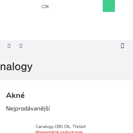
Přejít
Nákupní
CZK
na
košík
obsah
Akné
Nejprodávanější
Canalogy CBD OIL, Třešeň
Momentálně nedostupné