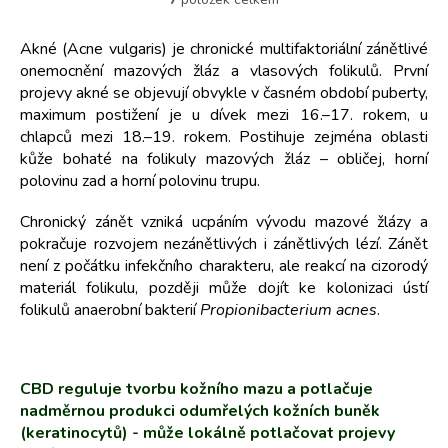
O
v
l
Akné (Acne vulgaris) je chronické multifaktoriální zánětlivé
á
onemocnění mazových žláz a vlasových folikulů. První
d
projevy akné se objevují obvykle v časném období puberty,
a
maximum postižení je u dívek mezi 16.–17. rokem, u
c
chlapců mezi 18.–19. rokem. Postihuje zejména oblasti
í
kůže bohaté na folikuly mazových žláz – obličej, horní
p
r
polovinu zad a horní polovinu trupu.
v
k
Chronický zánět vzniká ucpáním vývodu mazové žlázy a
y
pokračuje rozvojem nezánětlivých i zánětlivých lézí. Zánět
v
není z počátku infekčního charakteru, ale reakcí na cizorodý
ý
materiál folikulu, později může dojít ke kolonizaci ústí
p
folikulů anaerobní bakterií
Propionibacterium acnes
.
i
s
u
CBD reguluje tvorbu kožního mazu a potlačuje
nadměrnou produkci odumřelých kožních buněk
(keratinocytů) - může lokálně potlačovat projevy