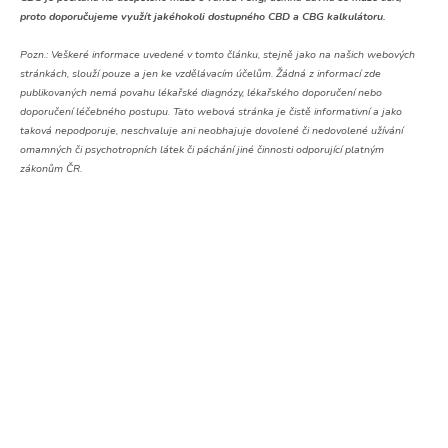
proto doporučujeme využít jakéhokoli dostupného CBD a CBG kalkulátoru.
Pozn.:
Veškeré informace uvedené v tomto článku, stejně jako na našich webových
stránkách, slouží pouze a jen ke vzdělávacím účelům. Žádná z informací zde
publikovaných nemá povahu lékařské diagnózy, lékařského doporučení nebo
doporučení léčebného postupu. Tato webová stránka je čistě informativní a jako
taková nepodporuje, neschvaluje ani neobhajuje dovolené či nedovolené užívání
omamných či psychotropních látek či páchání jiné činnosti odporující platným
zákonům ČR.