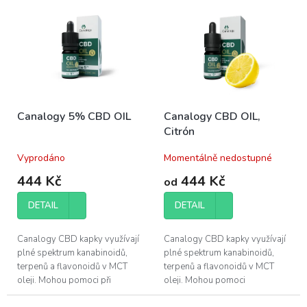
r
ý
o
p
d
i
u
s
k
p
t
r
ů
o
Canalogy 5% CBD OIL
Canalogy CBD OIL,
d
Citrón
u
k
Vyprodáno
Momentálně nedostupné
t
ů
444 Kč
444 Kč
od
DETAIL
DETAIL
Canalogy CBD kapky využívají
Canalogy CBD kapky využívají
plné spektrum kanabinoidů,
plné spektrum kanabinoidů,
terpenů a flavonoidů v MCT
terpenů a flavonoidů v MCT
oleji. Mohou pomoci při
oleji. Mohou pomoci
regeneraci svalů a zlepšení
při regeneraci svalů a zlepšení