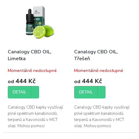
kvality vašeho spánku.
kvality vašeho...
Canalogy CBD OIL,
Canalogy CBD OIL,
Limetka
Třešeň
Momentálně nedostupné
Momentálně nedostupné
444 Kč
444 Kč
od
od
DETAIL
DETAIL
Canalogy CBD kapky využívají
Canalogy CBD kapky využívají
plné spektrum kanabinoidů,
plné spektrum kanabinoidů,
terpenů a flavonoidů v MCT
terpenů a flavonoidů v MCT
oleji. Mohou pomoci
oleji. Mohou pomoci
při regeneraci svalů a zlepšení
při regeneraci svalů a zlepšení
kvality vašeho...
kvality vašeho...